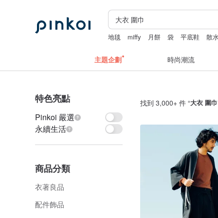
地毯
miffy
月餅
袋
平底鞋
散
主題企劃
時尚潮流
特色亮點
找到 3,000+ 件 “
大衣 圍巾
Pinkoi 嚴選
永續生活
商品分類
衣著良品
配件飾品