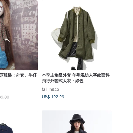
l 的街頭服裝：外套、牛仔
本季主角級外套 羊毛混紡人字紋面料
飛行外套式大衣・綠色
fall-in&co
US$ 122.26
89.00