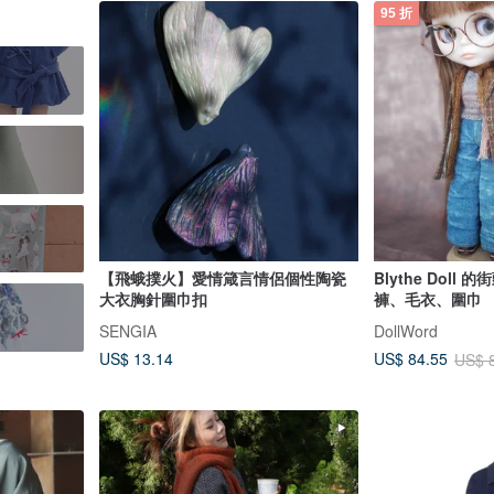
95 折
【飛蛾撲火】愛情箴言情侶個性陶瓷
Blythe Dol
大衣胸針圍巾扣
褲、毛衣、圍巾
SENGIA
DollWord
US$ 13.14
US$ 84.55
US$ 