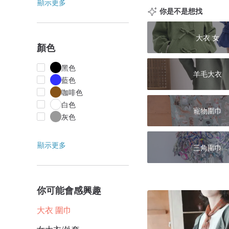
顯示更多
你是不是想找
大衣 女
顏色
黑色
羊毛大衣
藍色
咖啡色
白色
寵物圍巾
灰色
顯示更多
三角圍巾
你可能會感興趣
大衣 圍巾