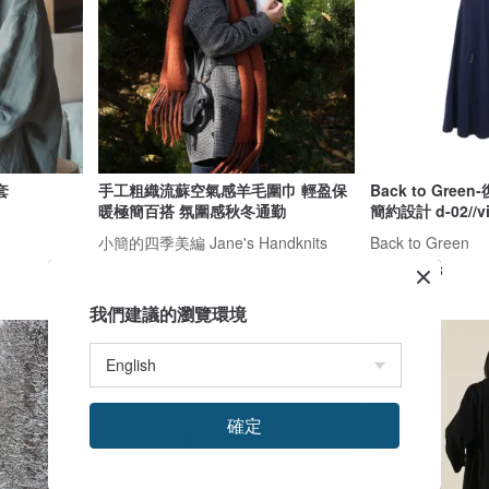
套
手工粗織流蘇空氣感羊毛圍巾 輕盈保
Back to Gre
暖極簡百搭 氛圍感秋冬通勤
簡約設計 d-02//vi
小簡的四季美編 Jane's Handknits
Back to Green
US$ 80.85
US$ 70.38
我們建議的瀏覽環境
確定