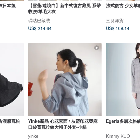
衣日本製
【雪蓮/臻境白】新中式復古藏風 系帶
法式復古 少女羊
收腰/羊毛大衣
瑪咕巴藏裝
三良洋貨
US$ 214.64
US$ 109.14
古漢服寬松
Yinke新品 心花素面 / 灰藍印花亞麻
Egeria多層次
口袋寬寬拉鍊大帽子外套-小貓
yinke
Kimmy KUO