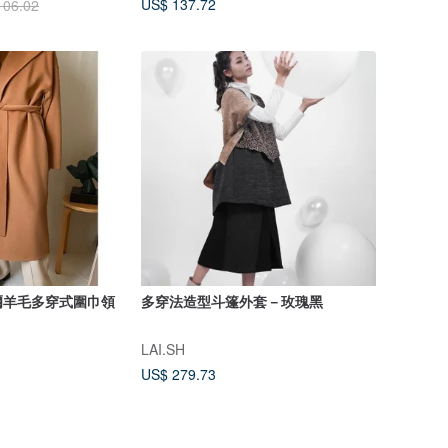
US$ 137.72
106.02
爾羊毛多穿式圍巾領
多穿法造型斗篷外套－玫瑰黑
LAI.SH
US$ 279.73