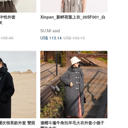
守望中性外套
Xinpan_新畔荷葉上衣_26SF001_白
灰
SU:MI said
US$ 113.14
 195.46
US$ 133.10
層次領長款外套 雙面
連帽斗篷牛角扣羊毛大衣外套小個子
圍巾大衣