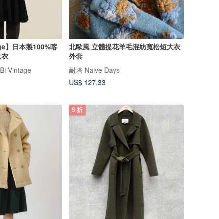
tage】日本製100%喀
北歐風 立體提花羊毛混紡寬松短大衣
大衣
外套
 Vintage
耐塔 Naive Days
US$ 127.33
5 折