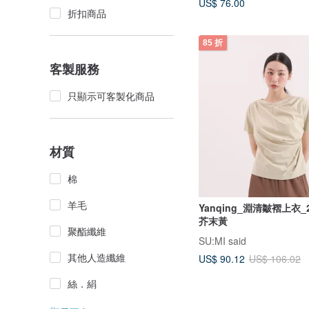
US$ 76.00
折扣商品
85 折
客製服務
只顯示可客製化商品
材質
棉
羊毛
Yanqing_淵清皺褶上衣_2
芥末黃
聚酯纖維
SU:MI said
其他人造纖維
US$ 90.12
US$ 106.02
絲．絹