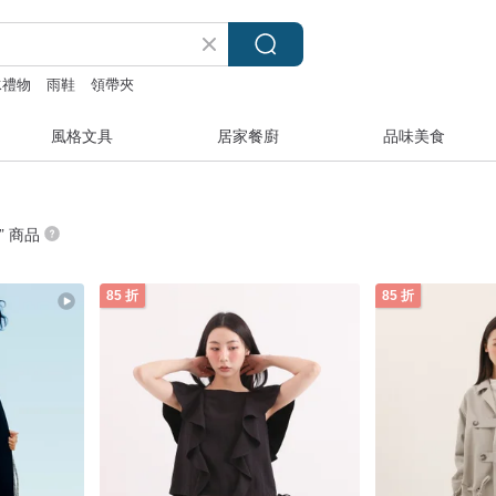
水禮物
雨鞋
領帶夾
風格文具
居家餐廚
品味美食
” 商品
85 折
85 折