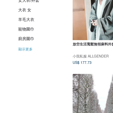
女大衣/外套
大衣 女
羊毛大衣
寵物圍巾
廚房圍巾
放空生活寬鬆無領麻料外
顯示更多
小我私服 ALLGENDER
US$ 177.73