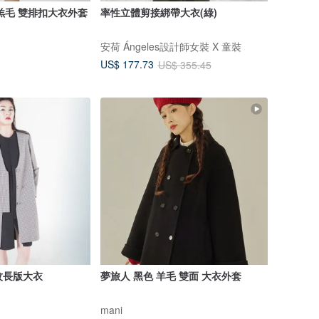
羔毛 雙排扣大衣外套
率性立體剪接綁帶大衣(綠)
安荷 Ángeles設計師女裝 X 童裝
US$ 177.73
US$ 355.45
格紋長版大衣
夢旅人 黑色 羊毛 雙面 大衣外套
mani