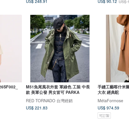
US$ 248.91
US$ 90.12
US$ 
6SF002_
M51魚尾風衣外套 軍綠色 工裝 中長
手縫工藝喀什米
款 美軍公發 男女皆可 PARKA
大衣 經典駝
RED TORNADO 台灣經銷
MétaFormose
US$ 221.83
US$ 974.59
可訂製