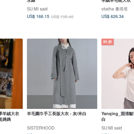
SU:MI said
vitatha 番塔塔
US$ 626.34
US$ 166.15
US$ 195.46
85 折
季羊絨大衣
羊毛圍巾手工長版大衣 - 灰/米白
Yanqing_淵清皺
送媽媽
白
SISTERHOOD
SU:MI said