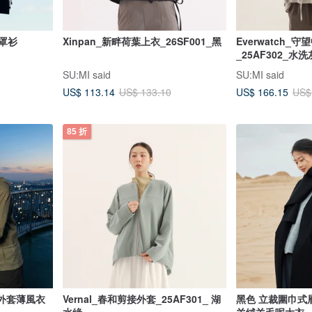
織罩衫
Xinpan_新畔荷葉上衣_26SF001_黑
Everwatch_
_25AF302_水洗
SU:MI said
SU:MI said
US$ 113.14
US$ 166.15
US$ 133.10
US$
85 折
曬外套薄風衣
Vernal_春和剪接外套_25AF301_ 湖
黑色 立裁圍巾式
水綠
羊絨羊毛呢大衣