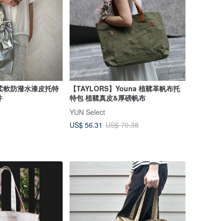
柔軟防潑水漆皮托特
【TAYLORS】Youna 植鞣革帆布托
件
特包 植鞣真皮&厚磅帆布
YUN Select
US$ 56.31
US$ 70.38