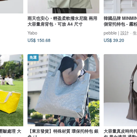
雨天也安心・輕盈柔軟撥水尼龍 兩用
韓國品牌 MINMI
大容量肩背包・可放 A4 尺寸
側背托特包 - 霧
Yabo
pebble | 設計 · 
US$ 150.68
US$ 39.20
免運
作 壓皺處理 大
【東京發貨】特殊材質 環保托特包 銀
大容量真皮時尚托
包
色 / L
包 男女適用 通勤