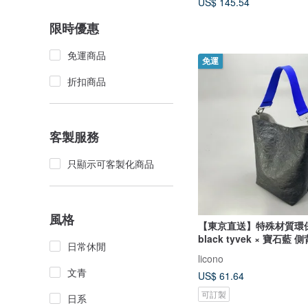
US$ 145.54
限時優惠
免運商品
免運
折扣商品
客製服務
只顯示可客製化商品
風格
【東京直送】特殊材質環
black tyvek × 寶石藍 
日常休閒
licono
文青
US$ 61.64
可訂製
日系