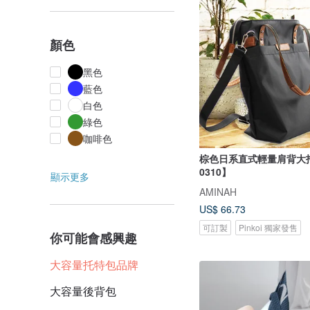
顏色
黑色
藍色
白色
綠色
咖啡色
棕色日系直式輕量肩背大托
0310】
顯示更多
AMINAH
US$ 66.73
可訂製
Pinkoi 獨家發售
你可能會感興趣
大容量托特包品牌
大容量後背包