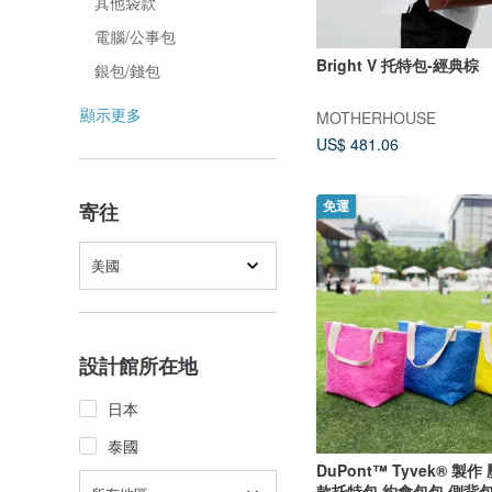
其他袋款
電腦/公事包
Bright V 托特包-經典棕
銀包/錢包
顯示更多
MOTHERHOUSE
US$ 481.06
寄往
免運
美國
設計館所在地
日本
泰國
DuPont™ Tyvek® 製
款托特包 約會包包 側背