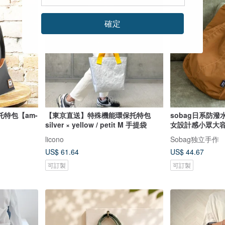
確定
特包【am-
【東京直送】特殊機能環保托特包
sobag日系防
silver × yellow / petit M 手提袋
女設計感小眾大
licono
Sobag独立手作
US$ 61.64
US$ 44.67
可訂製
可訂製