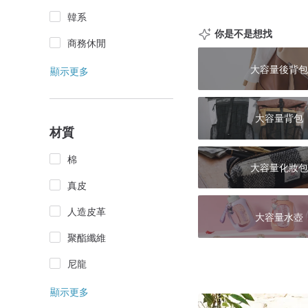
韓系
你是不是想找
商務休閒
大容量後背包
顯示更多
大容量背包
材質
棉
大容量化妝包
真皮
人造皮革
大容量水壺
聚酯纖維
尼龍
顯示更多