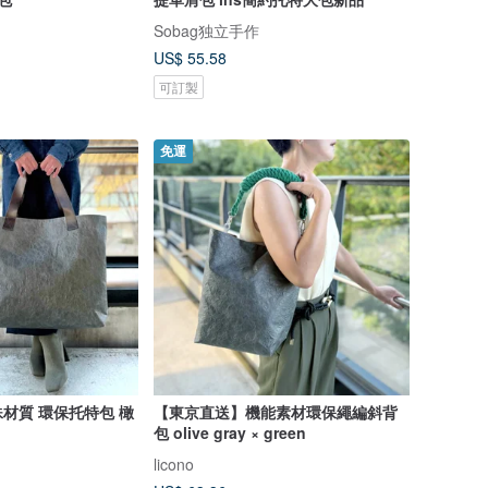
Sobag独立手作
US$ 55.58
可訂製
免運
材質 環保托特包 橄
【東京直送】機能素材環保繩編斜背
包 olive gray × green
licono