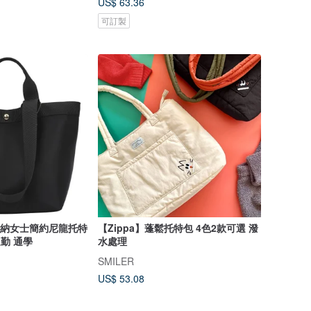
US$ 63.36
可訂製
可收納女士簡約尼龍托特
【Zippa】蓬鬆托特包 4色2款可選 潑
通勤 通學
水處理
SMILER
US$ 53.08