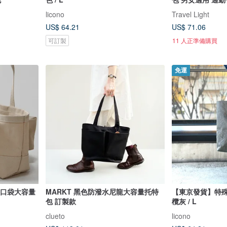
licono
Travel Light
US$ 64.21
US$ 71.06
可訂製
11 人正準備購買
免運
布多口袋大容量
MARKT 黑色防潑水尼龍大容量托特
【東京發貨】特殊
包 訂製款
欖灰 / L
clueto
licono