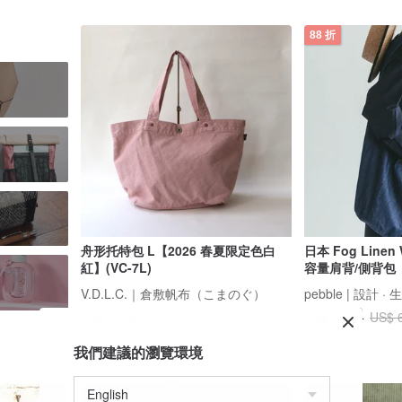
88 折
舟形托特包 L【2026 春夏限定色白
日本 Fog Linen
紅】(VC-7L)
容量肩背/側背包
V.D.L.C.｜倉敷帆布（こまのぐ）
pebble | 設計 · 
US$ 73.46
US$ 58.54
US$ 
我們建議的瀏覽環境
免運