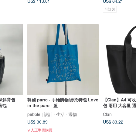
US$ 113.01
US$ 64.21
可訂製
保斜背包
韓國 parrc - 手繪購物袋/托特包 Love
【Clan】A4 
側背包
in the parc - 藍
包 兩用 大容量 
pebble | 設計 · 生活 · 選物
Clan
US$ 30.89
US$ 83.22
9 人正準備購買