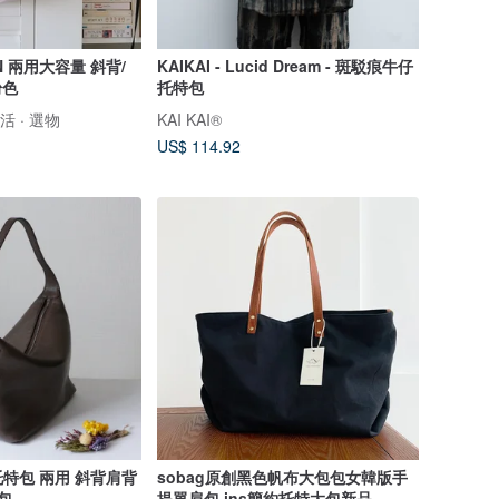
N 兩用大容量 斜背/
KAIKAI - Lucid Dream - 斑駁痕牛仔
粉色
托特包
生活 · 選物
KAI KAI®
US$ 114.92
特包 兩用 斜背肩背
sobag原創黑色帆布大包包女韓版手
包
提單肩包 ins簡約托特大包新品