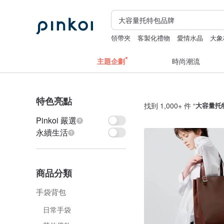
領帶夾
客製化禮物
愛情水晶
大象
apple watch 錶帶
主題企劃
時尚潮流
特色亮點
找到 1,000+ 件 “
大容量托
Pinkoi 嚴選
永續生活
商品分類
手袋背包
日常手袋