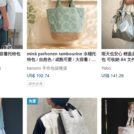
大容量托特包
minä perhonen tambourine 水桶托
雨天也安心 輕盈
特包 / 自然色 / 成熟可愛 / 大容量 / 托
包 可收納 A4 文
特包
物
kanonn 手作包袋雜貨
Yabo
US$ 102.74
US$ 141.26
綠色友善
免運