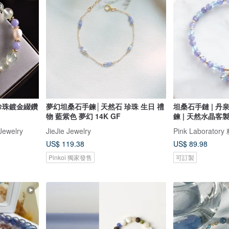
珍珠鍍金綴鑽
夢幻坦桑石手鍊│天然石 珍珠 生日 禮
坦桑石手鏈 | 丹
物 藍紫色 夢幻 14K GF
鍊 | 天然水晶客
Jewelry
JieJie Jewelry
Pink Laborato
US$ 119.38
US$ 89.98
Pinkoi 獨家發售
可訂製