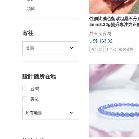
頭飾
性價比濃色藍紫坦桑石丹
5mm8.32g提升專注力
寄往
晶玉良言閣
US$ 163.92
美國
可訂製
Pinkoi 獨家發售
設計館所在地
台灣
香港
所有地區