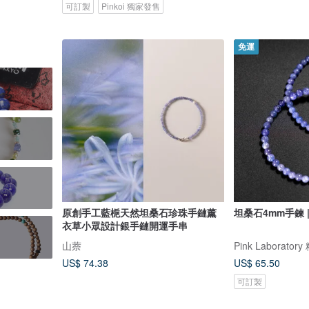
可訂製
Pinkoi 獨家發售
免運
原創手工藍梔天然坦桑石珍珠手鏈薰
坦桑石4mm手鍊 
衣草小眾設計銀手鏈開運手串
山萘
Pink Laborato
US$ 74.38
US$ 65.50
可訂製