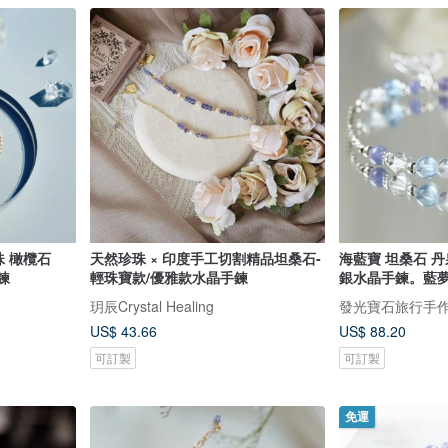
珠 橄欖石
天然珍珠 × 印度手工切割精品坦桑石-
海藍寶 坦桑石 丹
鍊
輕珠寶款/優雅款水晶手鍊
銀水晶手鍊。藍夢
玥辰Crystal Healing
發光寶石旅行手
US$ 43.66
US$ 88.20
可訂製
可訂製
免運