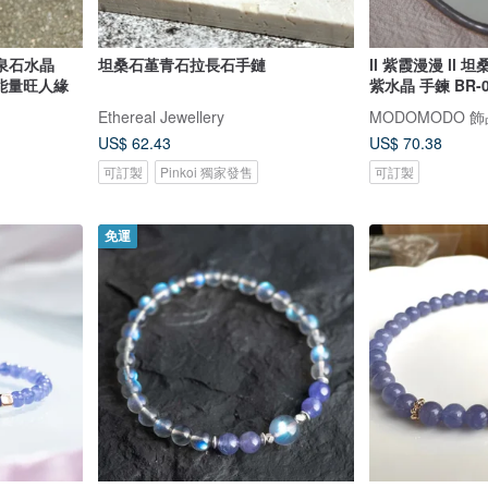
泉石水晶
坦桑石堇青石拉長石手鏈
ll 紫霞漫漫 ll
正能量旺人緣
紫水晶 手鍊 BR-0
Ethereal Jewellery
MODOMODO 
US$ 62.43
US$ 70.38
可訂製
Pinkoi 獨家發售
可訂製
免運