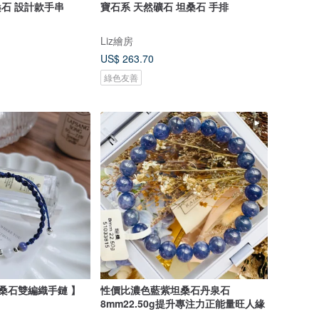
桑石 設計款手串
寶石系 天然礦石 坦桑石 手排
Liz繪房
US$ 263.70
綠色友善
桑石雙編織手鏈 】
性價比濃色藍紫坦桑石丹泉石
8mm22.50g提升專注力正能量旺人緣