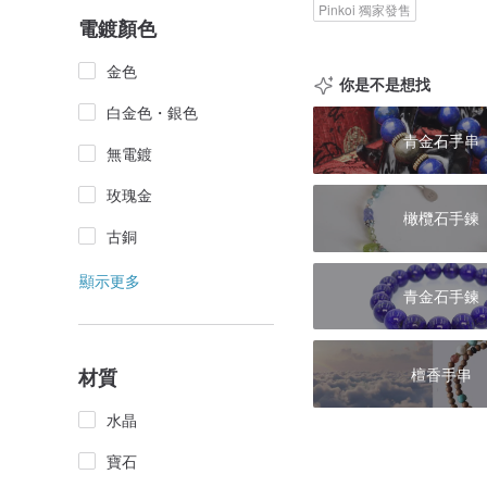
Pinkoi 獨家發售
電鍍顏色
金色
你是不是想找
白金色・銀色
青金石手串
無電鍍
玫瑰金
橄欖石手鍊
古銅
顯示更多
青金石手鍊
檀香手串
材質
水晶
寶石