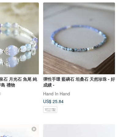
泉石 月光石 魚尾 純
彈性手環 藍磷石 坦桑石 天然珍珠 - 好
島 禮物
成績 -
作
Hand In Hand
US$ 25.84
可訂製