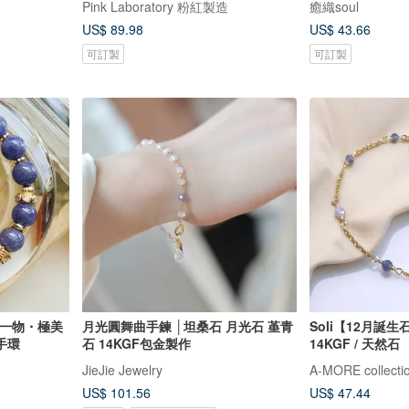
Pink Laboratory 粉紅製造
癒織soul
US$ 89.98
US$ 43.66
可訂製
可訂製
一圖一物・極美
月光圓舞曲手鍊 │坦桑石 月光石 堇青
Soli【12月誕生
手環
石 14KGF包金製作
14KGF / 天然石
JieJie Jewelry
A-MORE collecti
US$ 101.56
US$ 47.44