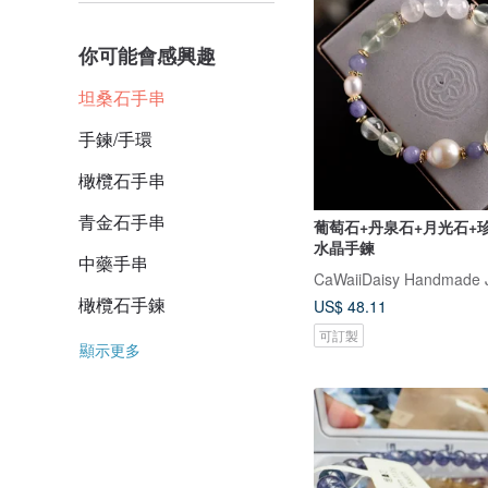
你可能會感興趣
坦桑石手串
手鍊/手環
橄欖石手串
青金石手串
葡萄石+丹泉石+月光石+
水晶手鍊
中藥手串
CaWaiiDaisy Handmade 
橄欖石手鍊
US$ 48.11
可訂製
顯示更多