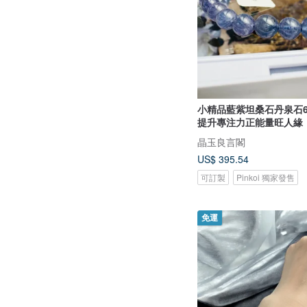
小精品藍紫坦桑石丹泉石6m
提升專注力正能量旺人緣
晶玉良言閣
US$ 395.54
可訂製
Pinkoi 獨家發售
免運