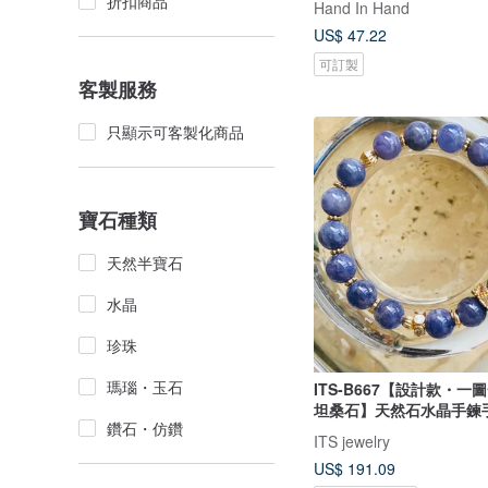
折扣商品
Hand In Hand
US$ 47.22
可訂製
客製服務
只顯示可客製化商品
寶石種類
天然半寶石
水晶
珍珠
瑪瑙・玉石
ITS-B667【設計款・
坦桑石】天然石水晶手鍊
鑽石・仿鑽
ITS jewelry
US$ 191.09