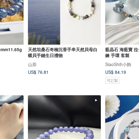
m11.65g
天然坦桑石奇楠沉香手串天然貝母白
藍晶石 海藍寶 拉
蝶貝手鏈生日禮物
鍊 手環 客製
山萘
SiaoShih小飾
US$ 76.81
US$ 84.19
可訂製