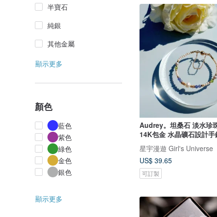
半寶石
純銀
其他金屬
顯示更多
顏色
Audrey。坦桑石 淡水珍
藍色
14K包金 水晶礦石設計手
紫色
星宇漫遊 Girl's Universe
綠色
US$ 39.65
金色
銀色
可訂製
顯示更多