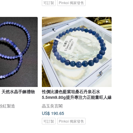
可訂製
Pinkoi 獨家發售
| 天然水晶手鍊禮物
性價比濃色藍紫坦桑石丹泉石水
5.5mm9.80g提升專注力正能量旺人緣
ry 粉紅製造
晶玉良言閣
US$ 190.65
可訂製
Pinkoi 獨家發售