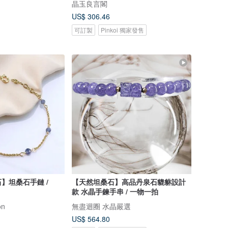
晶玉良言閣
US$ 306.46
可訂製
Pinkoi 獨家發售
石】坦桑石手鏈 /
【天然坦桑石】高品丹泉石貔貅設計
款 水晶手鍊手串 / 一物一拍
on
無盡迴圈 水晶嚴選
US$ 564.80