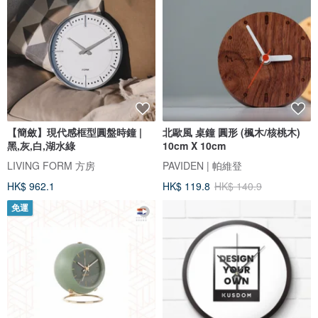
【簡斂】現代感框型圓盤時鐘 |
北歐風 桌鐘 圓形 (楓木/核桃木)
黑,灰,白,湖水綠
10cm X 10cm
LIVING FORM 方房
PAVIDEN | 帕維登
HK$ 962.1
HK$ 119.8
HK$ 140.9
免運