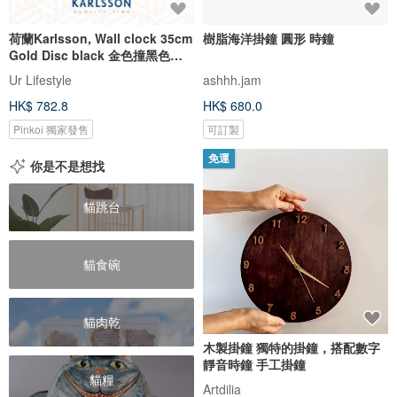
荷蘭Karlsson, Wall clock 35cm
樹脂海洋掛鐘 圓形 時鐘
Gold Disc black 金色撞黑色掛
鐘
Ur Lifestyle
ashhh.jam
HK$ 782.8
HK$ 680.0
Pinkoi 獨家發售
可訂製
免運
你是不是想找
貓跳台
貓食碗
貓肉乾
木製掛鐘 獨特的掛鐘，搭配數字
靜音時鐘 手工掛鐘
貓糧
Artdilia