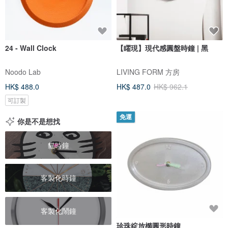
24 - Wall Clock
【矅現】現代感圓盤時鐘 | 黑
Noodo Lab
LIVING FORM 方房
HK$ 488.0
HK$ 487.0
HK$ 962.1
可訂製
免運
你是不是想找
貓時鐘
客製化時鐘
客製化鬧鐘
珍珠綻放橢圓形時鐘