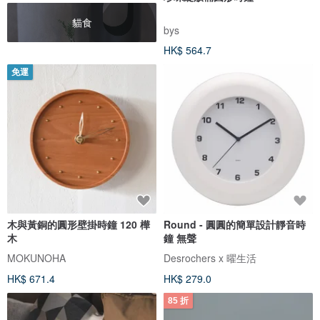
貓食
bys
HK$ 564.7
免運
木與黃銅的圓形壁掛時鐘 120 樺
Round - 圓圓的簡單設計靜音時
木
鐘 無聲
MOKUNOHA
Desrochers x 曜生活
HK$ 671.4
HK$ 279.0
85 折