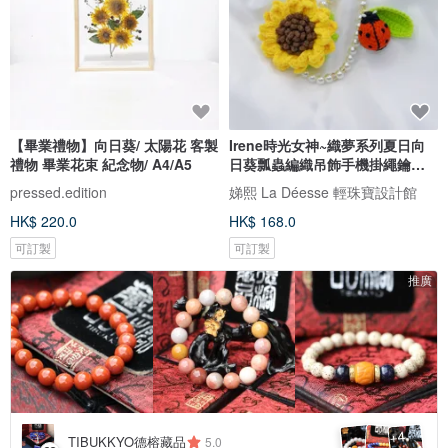
【畢業禮物】向日葵/ 太陽花 客製
Irene時光女神~織夢系列夏日向
禮物 畢業花束 紀念物/ A4/A5
日葵瓢蟲編織吊飾手機掛繩鑰匙
圈
pressed.edition
娣熙 La Déesse 輕珠寶設計館
HK$ 220.0
HK$ 168.0
可訂製
可訂製
推廣
4
+
TIBUKKYO德榕藏品
5.0