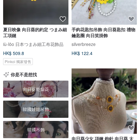
夏日映像 向日葵的約定 つまみ細
手鈎花匙扣吊飾 向日葵匙扣 禮物
工項鏈
鑰匙圈 向日笑掛飾
iù-lōo 日本つまみ細工布花飾品
silverbreeze
HK$ 509.8
HK$ 122.4
Pinkoi 獨家發售
你是不是想找
向日葵乾燥花
韓國娃娃吊飾
韓國吊飾
向日葵少女 項鍊 鉤針 向日葵 太