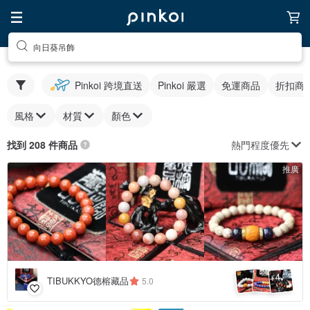
向日葵吊飾
Pinkoi 跨境直送
Pinkoi 嚴選
免運商品
折扣商
風格
材質
顏色
熱門程度優先
找到 208 件商品
推廣
4
+
TIBUKKYO德榕藏品
5.0