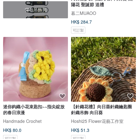
陽花 聖誕節 送禮
背包吊飾男
暮二MUAOO
HK$ 284.7
可訂製
迷你鈎織小花束匙扣~~指尖綻放
【針織花禮】向日葵針織鑰匙圈
的春日浪漫
針織吊飾 向日葵
Handmade Crochet
Hoshi25 Flower花藝工作室
HK$ 80.0
HK$ 51.3
可訂製
可訂製