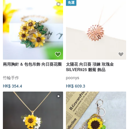
免運
兩用胸針 & 包包吊飾 向日葵花圈
太陽花 向日葵 項鍊 玫瑰金
SILVER925 雛菊 飾品
竹輪手作
poonys
HK$ 354.4
HK$ 609.3