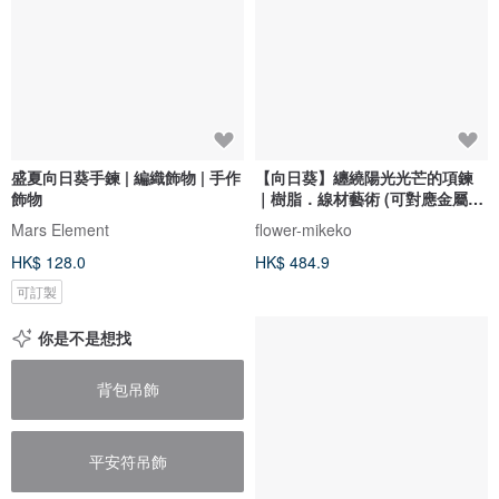
盛夏向日葵手鍊 | 編織飾物 | 手作
【向日葵】纏繞陽光光芒的項鍊
飾物
｜樹脂．線材藝術 (可對應金屬過
敏)
Mars Element
flower-mikeko
HK$ 128.0
HK$ 484.9
可訂製
你是不是想找
背包吊飾
平安符吊飾