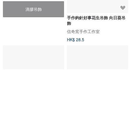
滴膠吊飾
手作鉤針好事花生吊飾 向日葵吊
飾
信奇窯手作工作室
HK$ 28.5
手機掛鍊 編織小物吊飾 毛線花 向
鈎織太陽花向日葵花束
日葵 康乃馨 好事花生 草莓
小滿花未
Handmade Crochet