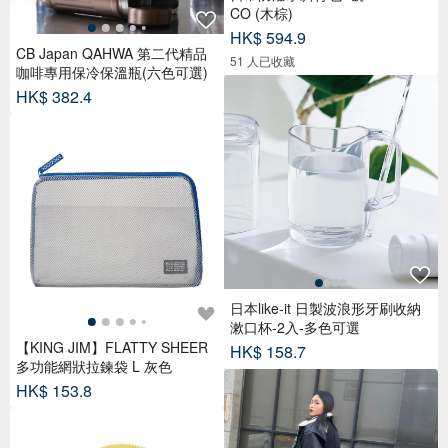
CO (木棕)
HK$ 594.9
CB Japan QAHWA 第二代精品
51 人已收藏
咖啡專用保冷保溫瓶(六色可選)
HK$ 382.4
日本like-it 日製波浪形牙刷收納
漱口杯-2入-多色可選
【KING JIM】FLATTY SHEER
HK$ 158.7
多功能網狀拉鍊袋 L 灰色
HK$ 153.8