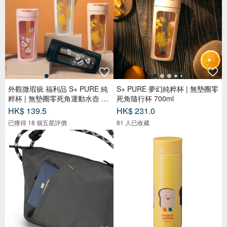
外觀微瑕疵 福利品 S+ PURE 純
S+ PURE 夢幻純粹杯 | 無墊圈零
粹杯 | 無墊圈零死角運動水壺 70
死角隨行杯 700ml
0m
HK$ 139.5
HK$ 231.0
已獲得 18 個五星評價
81 人已收藏