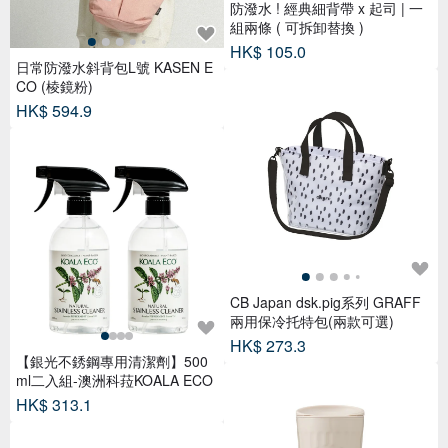
防潑水 ! 經典細背帶 x 起司 | 一
組兩條 ( 可拆卸替換 )
HK$ 105.0
日常防潑水斜背包L號 KASEN E
CO (棱鏡粉)
HK$ 594.9
CB Japan dsk.pig系列 GRAFF
兩用保冷托特包(兩款可選)
HK$ 273.3
【銀光不銹鋼專用清潔劑】500
ml二入組-澳洲科菈KOALA ECO
HK$ 313.1