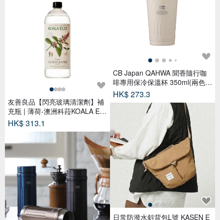
CB Japan QAHWA 聞香隨行咖
啡專用保冷保溫杯 350ml(兩色可
選)
HK$ 273.3
友善良品【閃亮玻璃清潔劑】補
充瓶 | 薄荷-澳洲科菈KOALA EC
O
HK$ 313.1
日常防潑水斜背包L號 KASEN E