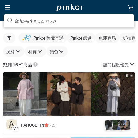
台湾から来ました バッジ
Pinkoi 跨境直送
Pinkoi 嚴選
免運商品
折扣商
風格
材質
顏色
熱門程度優先
找到 16 件商品
推廣
5
+
PAROCETIN
4.5