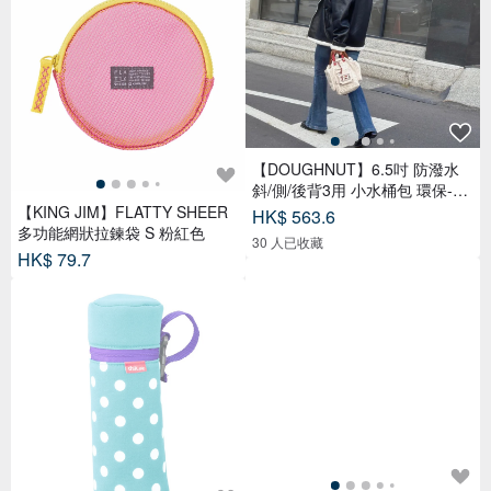
【DOUGHNUT】6.5吋 防潑水
斜/側/後背3用 小水桶包 環保-石
TDW
【KING JIM】FLATTY SHEER
HK$ 563.6
多功能網狀拉鍊袋 S 粉紅色
30 人已收藏
HK$ 79.7