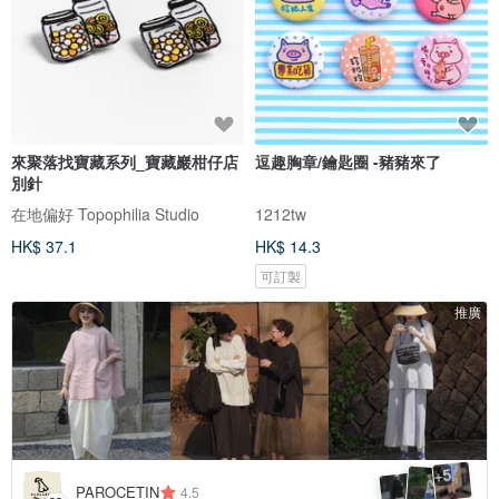
來聚落找寶藏系列_寶藏巖柑仔店
逗趣胸章/鑰匙圈 -豬豬來了
別針
在地偏好 Topophilia Studio
1212tw
HK$ 37.1
HK$ 14.3
可訂製
推廣
5
+
PAROCETIN
4.5