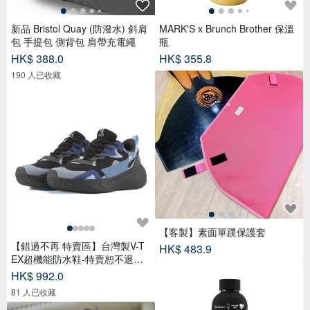
新品 Bristol Quay (防潑水) 斜肩
MARK'S x Brunch Brother 保溫
包 手提包 側背包 肩帶充電繩
瓶
HK$ 388.0
HK$ 355.8
190 人已收藏
【客製】素面單蹼保護套
【錯過不再 特賣區】台灣製V-T
HK$ 483.9
EX超機能防水鞋-特賣恕不退換
貨
HK$ 992.0
81 人已收藏