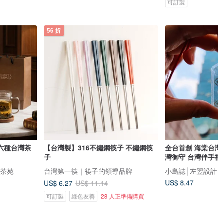
可訂製
56 折
六種台灣茶
【台灣製】316不鏽鋼筷子 不鏽鋼筷
全台首創 海棠台灣
子
灣御守 台灣伴手
意茶苑
台灣第一筷｜筷子的領導品牌
小島誌│左翌設計
US$ 8.47
US$ 6.27
US$ 11.14
可訂製
綠色友善
28 人正準備購買