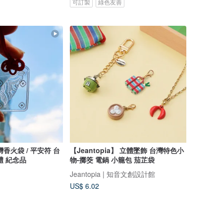
可訂製
綠色友善
香火袋 / 平安符 台
【Jeantopia】 立體墜飾 台灣特色小
禮 紀念品
物-擲筊 電鍋 小籠包 茄芷袋
Jeantopia | 知音文創設計館
US$ 6.02