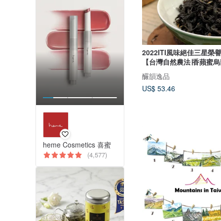
2022ITI風味絕佳三星榮
【台灣自然農法∣香蘋蜜烏
釅韻逸品
US$ 53.46
heme Cosmetics 喜蜜
(4,577)