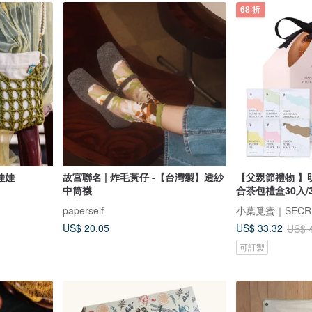
68 折
 娃娃
故宮聯名 | 炸毛黃仔 -【台灣製】透紗
【父親節禮物 】
中筒襪
合茶包禮盒30入/3
paperself
小葉覓蜜｜SECR
US$ 20.05
US$ 33.32
US$ 
可訂製