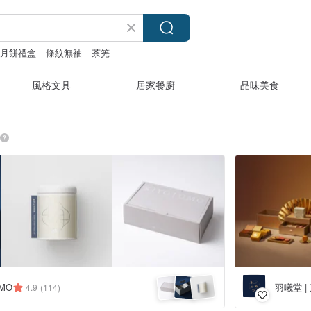
月餅禮盒
條紋無袖
茶筅
風格文具
居家餐廚
品味美食
MO
羽曦堂 
4.9
(114)