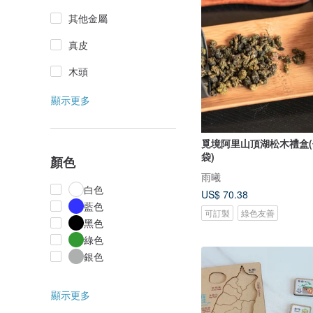
其他金屬
真皮
木頭
顯示更多
覓境阿里山頂湖松木禮盒
袋)
顏色
雨曦
白色
US$ 70.38
藍色
可訂製
綠色友善
黑色
綠色
銀色
顯示更多