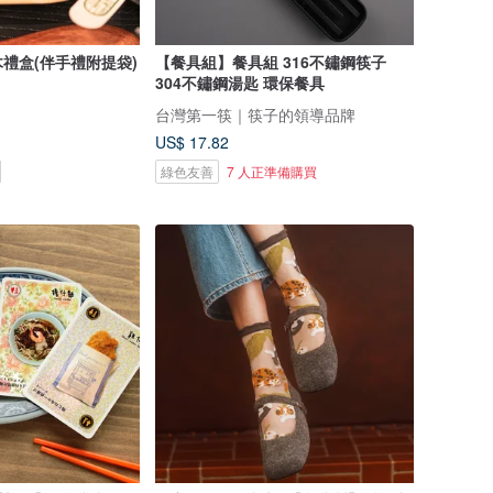
禮盒(伴手禮附提袋)
【餐具組】餐具組 316不鏽鋼筷子
304不鏽鋼湯匙 環保餐具
台灣第一筷｜筷子的領導品牌
US$ 17.82
綠色友善
7 人正準備購買