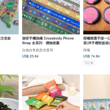
紅注音款
側背手機掛繩 Crossbody Phone
雨曦精選手採一
Strap 全系列 禮物推薦
茶(伴手禮附提袋
自做自售創意供賣局
雨曦
US$ 25.84
US$ 74.84
可訂製