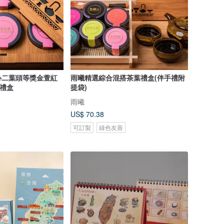
心二葉頭等獎金萱紅
雨曦精選綜合混搭茶葉禮盒(伴手禮附
)禮盒
提袋)
雨曦
US$ 70.38
可訂製
綠色友善