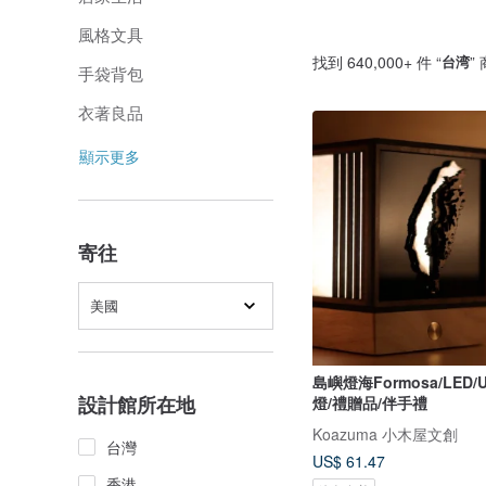
風格文具
找到 640,000+ 件 “
台湾
”
手袋背包
衣著良品
顯示更多
寄往
美國
島嶼燈海Formosa/LED/
設計館所在地
燈/禮贈品/伴手禮
Koazuma 小木屋文創
台灣
US$ 61.47
香港