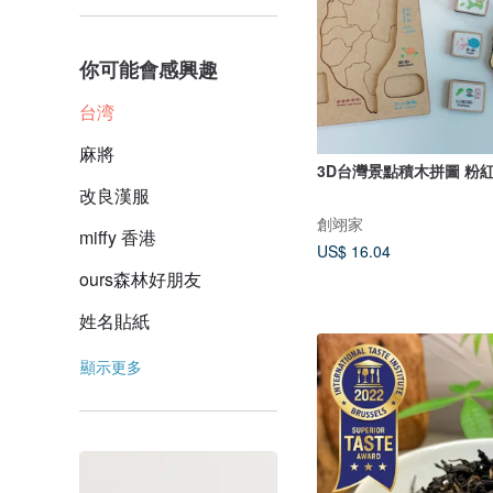
你可能會感興趣
台湾
麻將
3D台灣景點積木拼圖 粉
改良漢服
創翊家
miffy 香港
US$ 16.04
ours森林好朋友
姓名貼紙
顯示更多