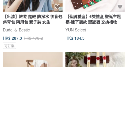
【出清】旅遊 超輕 防潑水 後背包
【聖誕禮盒】6雙禮盒 聖誕主題
斜背包 兩用包 親子裝 女生
襪-膝下襪款 聖誕襪 交換禮物
Dude ＆ Bestie
YUN Select
HK$ 287.0
HK$ 478.2
HK$ 184.5
可訂製
Quin 親子多功能被枕
【日本傳統】mizuhiki 生肖慶祝
筷子 馬年 3雙組 成人/兒童用 *連
結緣分的水引*