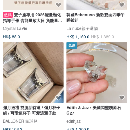
雙子座專用 2026能量顯化
韓國Bebenuvo 新款雙面四季午
數碼
睡被組
指導手冊 含能量放大日 負能量淨
化日
Crystal LaVie
La nube親子選物
HK$ 88.0
HK$ 1,160.0
HK$ 1,389.0
免運
彌月送禮 雙胞胎首選 / 彌月杯子
Edith & Jaz • 美國閃靈鑽原石
組 / 可愛這杯子 可愛這輩子款
G27
BALLONER 氣球兒
edithjaz
HK$ 108.2
HK$ 1,200.0