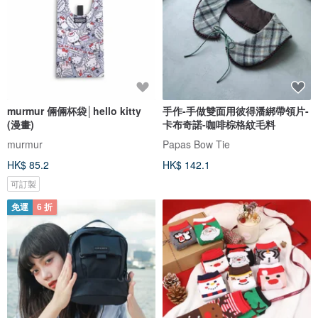
murmur 倆倆杯袋│hello kitty
手作-手做雙面用彼得潘綁帶領片-
(漫畫)
卡布奇諾-咖啡棕格紋毛料
murmur
Papas Bow Tie
HK$ 85.2
HK$ 142.1
可訂製
免運
6 折