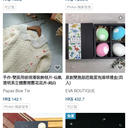
可訂製
Pinkoi 獨家發售
手作-雙面用彼得潘裝飾領片-仙氣
原創雙胞胎恐龍蛋泡澡球禮盒(四
透明系立體壓褶壓花花卉-純白
入)
Papas Bow Tie
EVA BOUTIQUE
HK$ 142.1
HK$ 432.7
Pinkoi 獨家發售
可訂製
免運