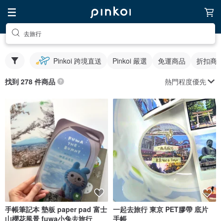
去旅行
Pinkoi 跨境直送
Pinkoi 嚴選
免運商品
折扣商
熱門程度優先
找到 278 件商品
手帳筆記本 墊板 paper pad 富士
一起去旅行 東京 PET膠帶 底片
山櫻花風景 fuwa小兔去旅行
手帳