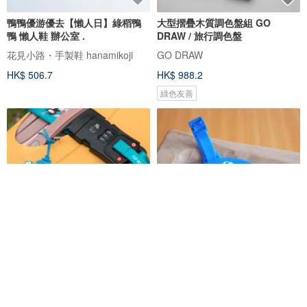
鴨鴨優游優去【懶人日】綠稻鴨
大型摺疊木質調色盤組 GO
鴨 懶人鞋 辦公室 .
DRAW / 旅行調色盤
花見小路・手製鞋 hanamikoji
GO DRAW
HK$ 506.7
HK$ 988.2
綠色友善
柴犬大學-帶著柴犬去旅行 行李吊
和FiFi一起去旅行－行李掛牌 藍
牌
柴犬大學 SHIBA UNIVERSITY
Ni Hao, I'm FiFi!