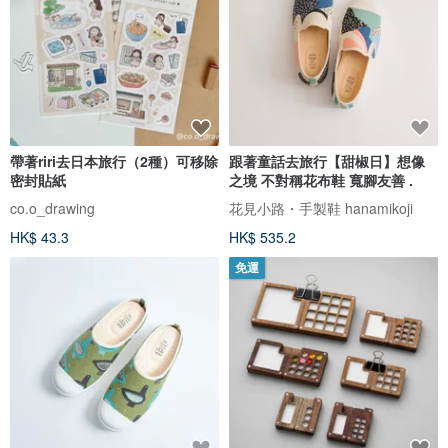
帶著riri去日本旅行（2種）可移除
跟著童話去旅行【甜椒日】想像
密封貼紙
之境 不對稱花布鞋 寬腳友善 .
co.o_drawing
花見小路・手製鞋 hanamikoji
HK$ 43.3
HK$ 535.2
免運