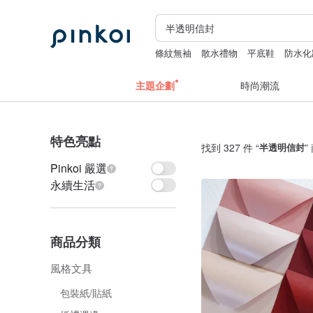
條紋無袖
散水禮物
平底鞋
防水化
主題企劃
時尚潮流
特色亮點
找到 327 件 “
半透明信封
”
Pinkoi 嚴選
永續生活
商品分類
風格文具
包裝紙/貼紙