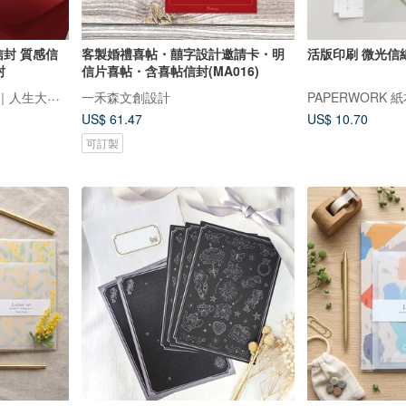
信封 質感信
客製婚禮喜帖・囍字設計邀請卡・明
活版印刷 微光信
封
信片喜帖・含喜帖信封(MA016)
TimeStudio｜客製專門店｜人生大事事務所
一禾森文創設計
PAPERWORK 
US$ 61.47
US$ 10.70
可訂製