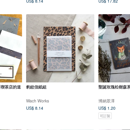
US$ 8.14
US$ 17.82
件組【喫茶店的道
豹紋信紙組
聖誕玫瑰松樹森系
Wach Works
博納眾澤
US$ 8.14
US$ 1.20
可訂製