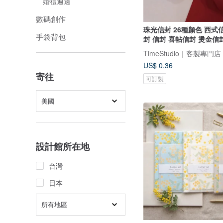
婚禮週邊
數碼創作
珠光信封 26種顏色 西式
手袋背包
封 信封 喜帖信封 燙金信
US$ 0.36
寄往
可訂製
美國
設計館所在地
台灣
日本
所有地區