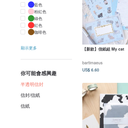
藍色
粉紅色
綠色
紅色
咖啡色
顯示更多
【新款】信紙組 My cat
bartimaeus
US$ 6.60
你可能會感興趣
半透明信封
信封/信紙
信紙