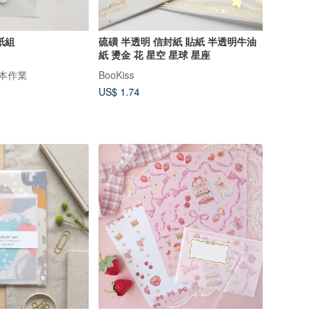
紙組
硫磺 半透明 信封紙 貼紙 半透明牛油
紙 燙金 花 星空 星球 星座
紙本作業
BooKiss
US$ 1.74