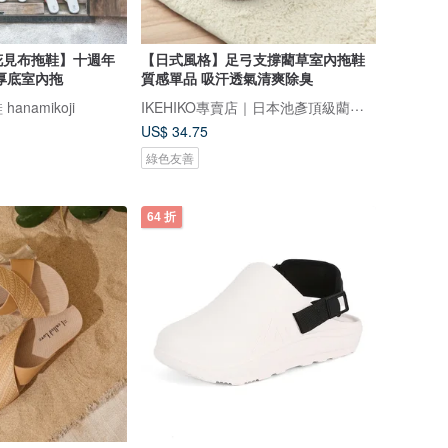
花見布拖鞋】十週年
【日式風格】足弓支撐藺草室內拖鞋
厚底室內拖
質感單品 吸汗透氣清爽除臭
IKEHIKO專賣店｜日本池彥頂級藺草製品｜讓生活與自然更靠近
namikoji
US$ 34.75
綠色友善
64 折