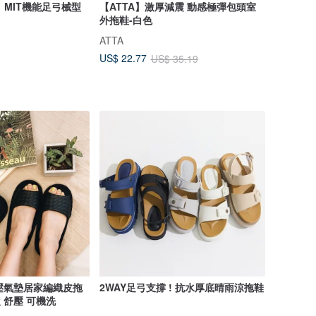
ove】MIT機能足弓械型
【ATTA】激厚減震 動感極彈包頭室
外拖鞋-白色
ATTA
US$ 22.77
US$ 35.19
-減壓氣墊居家編織皮拖
2WAY足弓支撐 ! 抗水厚底晴雨涼拖鞋
軟 舒壓 可機洗