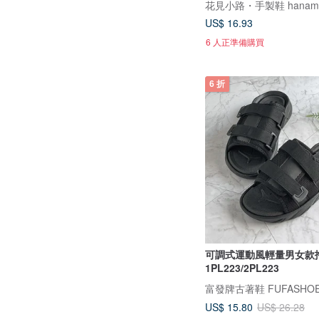
花見小路・手製鞋 hanamik
US$ 16.93
6 人正準備購買
6 折
可調式運動風輕量男女款拖
1PL223/2PL223
富發牌古著鞋 FUFASHO
US$ 15.80
US$ 26.28