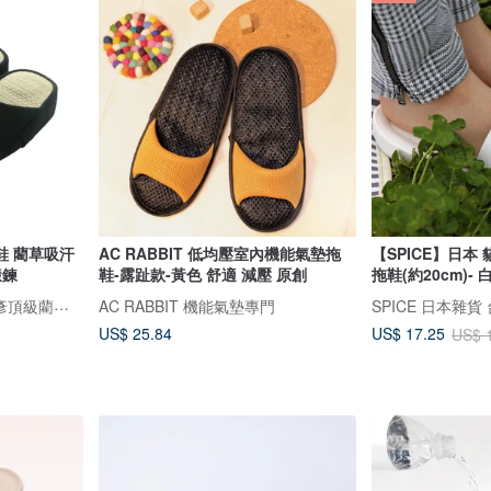
鞋 藺草吸汗
AC RABBIT 低均壓室內機能氣墊拖
【SPICE】日本
鍛鍊
鞋-露趾款-黃色 舒適 減壓 原創
拖鞋(約20cm)- 
IKEHIKO專賣店｜日本池彥頂級藺草製品｜讓生活與自然更靠近
AC RABBIT 機能氣墊專門
SPICE 日本雜貨
US$ 25.84
US$ 17.25
US$ 