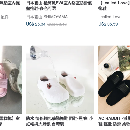
工氣墊室內拖
日本霜山 極簡風EVA室內浴室防滑氣
【I called L
墊拖鞋-多色可選
拖鞋
品配件
日本霜山 SHIMOYAMA
I called Love
US$ 35.59
US$ 25.34
US$ 32.48
【雪糕拖】室
防水 情侶麵包穆勒拖鞋 雨鞋-黑/白 小
AC RABBIT 
家
紅帽與大野狼 台灣製
鞋 輕量 防滑 柔