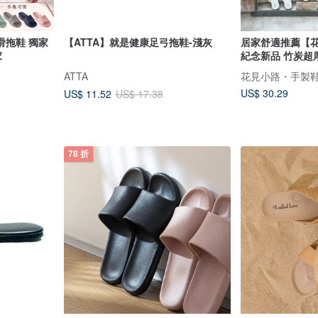
滑拖鞋 獨家
【ATTA】就是健康足弓拖鞋-淺灰
居家舒適推薦【
家
紀念新品 竹炭超
ATTA
花見小路・手製鞋 ha
US$ 30.29
US$ 11.52
US$ 17.38
78 折