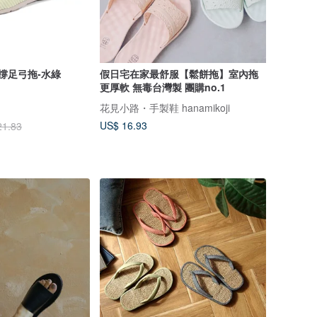
支撐足弓拖-水綠
假日宅在家最舒服【鬆餅拖】室內拖
更厚軟 無毒台灣製 團購no.1
花見小路・手製鞋 hanamikoji
US$ 16.93
21.83