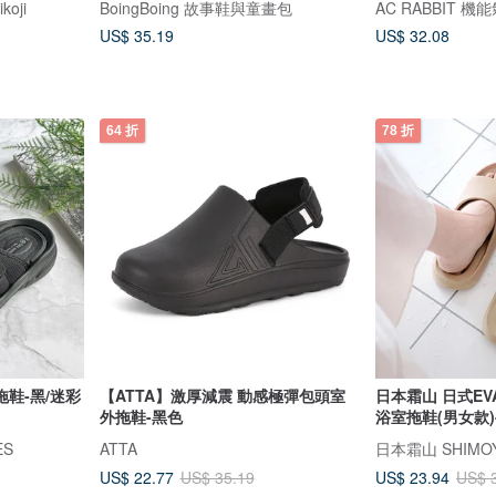
oji
BoingBoing 故事鞋與童畫包
AC RABBIT 
US$ 35.19
US$ 32.08
64 折
78 折
鞋-黑/迷彩
【ATTA】激厚減震 動感極彈包頭室
日本霜山 日式E
外拖鞋-黑色
浴室拖鞋(男女款)
ES
ATTA
日本霜山 SHIMO
US$ 22.77
US$ 23.94
US$ 35.19
US$ 