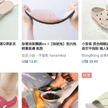
選Q彈家居
除舊佈新團購no.1【棉被拖】室內拖
小香風 黑色蝴蝶
輕量親膚 氣墊
後空半拖鞋 懶人
花見小路・手製鞋 hanamikoji
BoingBoing 
US$ 13.81
US$ 39.65
68 折