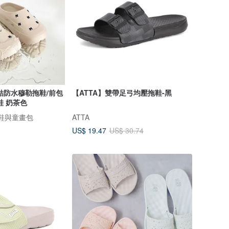
結防水穆勒拖鞋/前包
【ATTA】雙帶足弓均壓拖鞋-黑
鞋 奶茶色
故事鞋與童畫包
ATTA
US$ 19.47
US$ 30.74