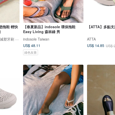
氣墊拖鞋 輕快
【春夏新品】indosole 環保拖鞋
【ATTA】多點
翻
Easy Living 森林綠 男
THREE SQUARE 三方字 減塑牙刷 氣墊拖鞋
indosole Taiwan
ATTA
US$ 48.11
US$ 14.85
US$ 
綠色友善