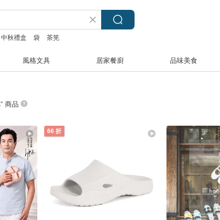
中秋禮盒
袋
茶筅
風格文具
居家餐廚
品味美食
水
” 商品
66 折