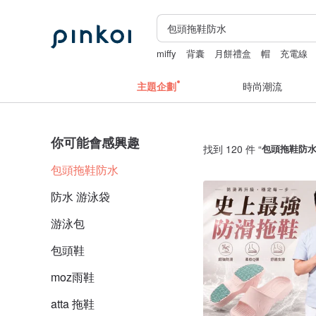
miffy
背囊
月餅禮盒
帽
充電線
主題企劃
時尚潮流
你可能會感興趣
找到 120 件 “
包頭拖鞋防
包頭拖鞋防水
防水 游泳袋
游泳包
包頭鞋
moz雨鞋
atta 拖鞋