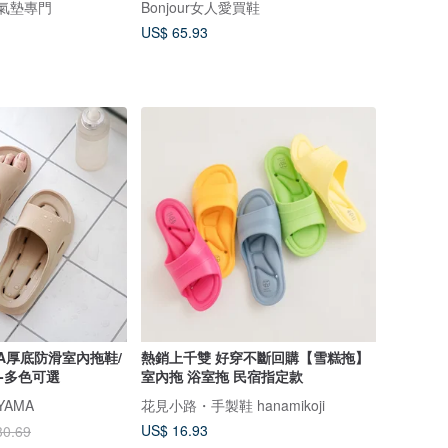
機能氣墊專門
Bonjour女人愛買鞋
US$ 65.93
VA厚底防滑室內拖鞋/
熱銷上千雙 好穿不斷回購【雪糕拖】
-多色可選
室內拖 浴室拖 民宿指定款
YAMA
花見小路・手製鞋 hanamikoji
US$ 16.93
30.69