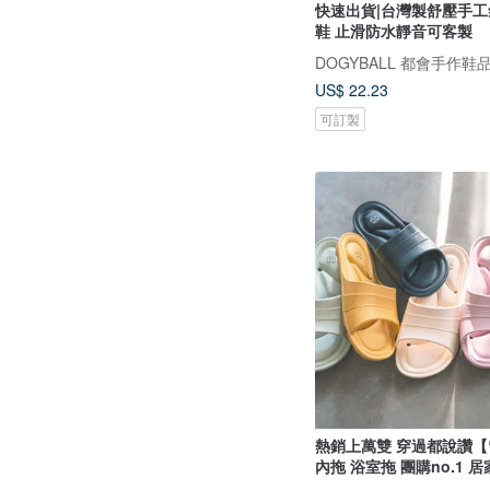
快速出貨|台灣製舒壓手
鞋 止滑防水靜音可客製
DOGYBALL 都會手作鞋
US$ 22.23
可訂製
熱銷上萬雙 穿過都說讚
內拖 浴室拖 團購no.1 居