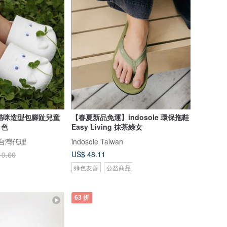
 貓咪造型包腳趾兒童
【春夏新品免運】indosole 環保拖鞋
白色
Easy Living 抹茶綠女
 台灣代理
indosole Taiwan
US$ 48.11
19.60
綠色友善
公益商品
63 折