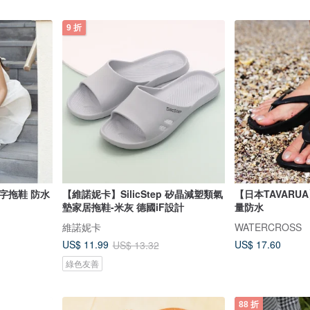
9 折
字拖鞋 防水
【維諾妮卡】SilicStep 矽晶減塑類氣
【日本TAVARU
墊家居拖鞋-米灰 德國iF設計
量防水
維諾妮卡
WATERCROSS
US$ 17.60
US$ 11.99
US$ 13.32
綠色友善
88 折