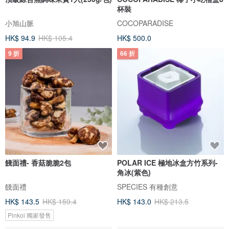
杯裝
小旭山脈
COCOPARADISE
HK$ 94.9
HK$ 105.4
HK$ 500.0
9 折
66 折
餞面禮- 香菇脆脆2包
POLAR ICE 極地冰盒方竹系列-
角冰(紫色)
餞面禮
SPECIES 有種創意
HK$ 143.5
HK$ 159.4
HK$ 143.0
HK$ 213.5
Pinkoi 獨家發售