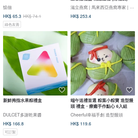
滋立燕窩 | 馬來西亞燕窩專家 | 新世代的南北貨
惦佃
HK$ 65.3
HK$ 74.1
HK$ 253.4
綠色友善
新鮮拇指水果粽禮盒
端午送禮首選 粽葉小粽寶 造型饅
頭 禮盒・療癒手作點心 6入組
DULCET多謝乾果醬
Cheerful幸福手創 造型饅頭
HK$ 166.8
HK$ 119.6
可訂製