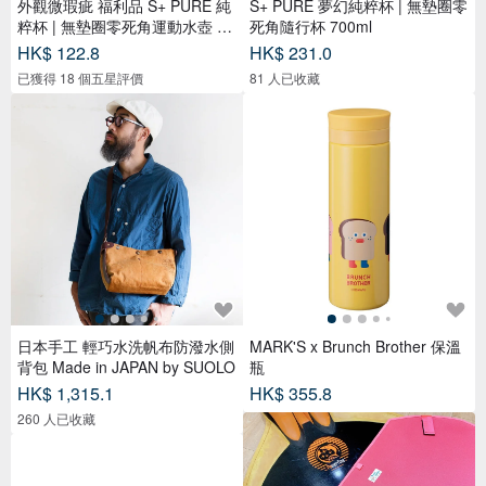
日本手工 輕巧水洗帆布防潑水側
MARK'S x Brunch Brother 保溫
背包 Made in JAPAN by SUOLO
瓶
HK$ 1,315.1
HK$ 355.8
260 人已收藏
【客製】素面單蹼保護套
【錯過不再 特賣區】台灣製V-T
HK$ 483.9
EX超機能防水鞋-特賣恕不退換
貨
HK$ 992.0
82 人已收藏