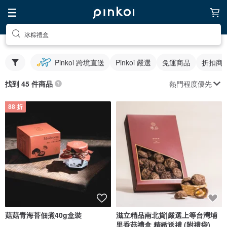
冰粽禮盒
Pinkoi 跨境直送
Pinkoi 嚴選
免運商品
折扣商
熱門程度優先
找到 45 件商品
88 折
菇菇青海苔佃煮40g盒裝
滋立精品南北貨|嚴選上等台灣埔
里香菇禮盒 精緻送禮 (附禮袋)