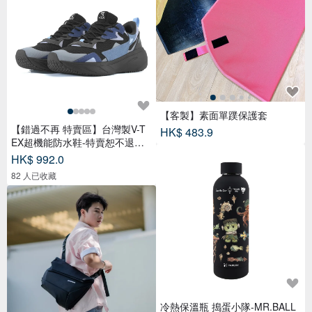
冷熱保溫瓶 搗蛋小隊-MR.BALL
波棍
HK$ 238.0
【父親節禮物】HYBRID 雙用托
特包
HK$ 846.7