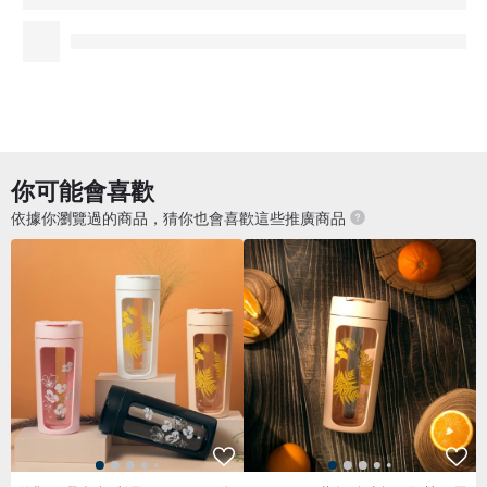
外觀微瑕疵 福利品 S+ PURE 純
S+ PURE 夢幻純粹杯 | 無墊圈零
粹杯 | 無墊圈零死角運動水壺 70
死角隨行杯 700ml
0m
HK$ 122.8
HK$ 231.0
已獲得 18 個五星評價
81 人已收藏