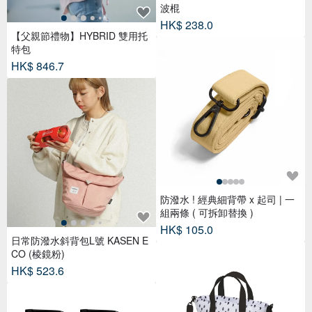
防潑水 ! 經典細背帶 x 起司 | 一
組兩條 ( 可拆卸替換 )
HK$ 105.0
日常防潑水斜背包L號 KASEN E
CO (棱鏡粉)
HK$ 523.6
CB Japan dsk.pig系列 GRAFF
兩用保冷托特包(兩款可選)
HK$ 273.3
【銀光不銹鋼專用清潔劑】500
ml二入組-澳洲科菈KOALA ECO
HK$ 313.1