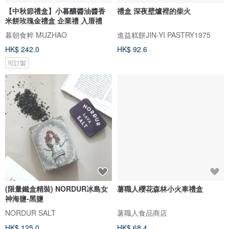
【中秋節禮盒】小暮釀醬油醬香
禮盒 深夜壁爐裡的柴火
米餅玫瑰金禮盒 企業禮 入厝禮
暮朝食粹 MUZHAO
進益糕餅JIN-YI PASTRY1975
HK$ 242.0
HK$ 92.6
可訂製
(限量鐵盒精裝) NORDUR冰島女
薯職人櫻花森林小火車禮盒
神海鹽-黑鹽
NORDUR SALT
薯職人食品商店
HK$ 125.0
HK$ 68.4