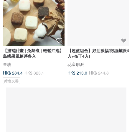
【溫補計畫 | 免熬煮 | 輕鬆沖泡】
【超值組合】好朋派福袋組(鹹派4
島嶼果風糖磚多入
入+布丁4入)
果嶼
花漾朋派
HK$ 284.4
HK$ 323.1
HK$ 213.0
HK$ 244.8
綠色友善
你可能會喜歡
依據你瀏覽過的商品，猜你也會喜歡這些推廣商品