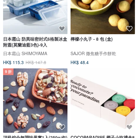
日本霜山 防異味密封式6格製冰盒
檸檬小丸子 - 8 包 (盒)
附蓋(莫蘭迪藍3色)-9入
日本霜山 SHIMOYAMA
SAJOR 撒焦糖手作餅乾
HK$ 115.3
HK$ 147.8
HK$ 48.4
9 折
頂級綜合無調味果實1入(250g/包)
COCOPARADISE 椰子小吃禮盒8