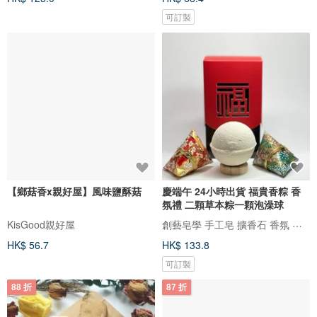
可訂製
【鄉菇香x親好屋】風味鹽酥菇
慶端午 24小時出貨 福貴香粽 香
氛禮 二顆草本粽一顆泡澡球
創藝皂學 手工皂 擴香石 香氛 台灣原創 在地製造
KisGood親好屋
HK$ 56.7
HK$ 133.8
可訂製
88 折
87 折