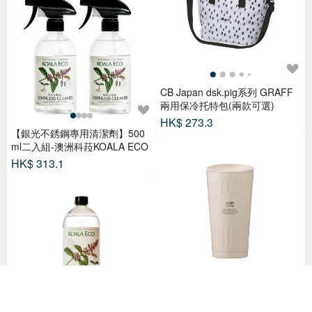
CB Japan QAHWA 聞香隨行咖
啡專用保冷保溫杯 350ml(兩色可
選)
HK$ 273.3
友善良品【閃亮玻璃清潔劑】補
充瓶 | 薄荷-澳洲科菈KOALA EC
O
HK$ 313.1