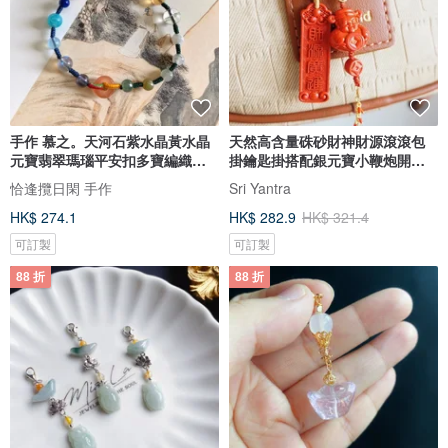
手作 慕之。天河石紫水晶黃水晶
天然高含量硃砂財神財源滾滾包
元寶翡翠瑪瑙平安扣多寶編織手
掛鑰匙掛搭配銀元寶小鞭炮開運
繩
招財
恰逢攬日閑 手作
Sri Yantra
HK$ 274.1
HK$ 282.9
HK$ 321.4
可訂製
可訂製
88 折
88 折