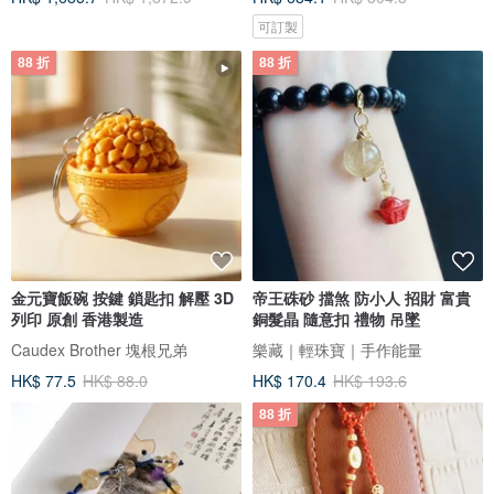
可訂製
88 折
88 折
金元寶飯碗 按鍵 鎖匙扣 解壓 3D
帝王硃砂 擋煞 防小人 招財 富貴
列印 原創 香港製造
銅髮晶 隨意扣 禮物 吊墜
Caudex Brother 塊根兄弟
樂藏｜輕珠寶｜手作能量
HK$ 77.5
HK$ 88.0
HK$ 170.4
HK$ 193.6
88 折