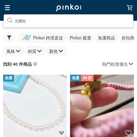
元寶扣
Pinkoi 跨境直送
Pinkoi 嚴選
免運商品
折扣商
風格
材質
顏色
熱門程度優先
找到 40 件商品
免運
免運
88 折