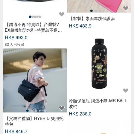
【客製】素面單蹼保護套
【錯過不再 特賣區】台灣製V-T
HK$ 483.9
EX超機能防水鞋-特賣恕不退換
貨
HK$ 992.0
82 人已收藏
冷熱保溫瓶 搗蛋小隊-MR.BALL
波棍
HK$ 238.0
【父親節禮物】HYBRID 雙用托
特包
HK$ 846.7