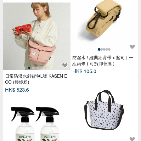
防潑水 ! 經典細背帶 x 起司 | 一
組兩條 ( 可拆卸替換 )
HK$ 105.0
日常防潑水斜背包L號 KASEN E
CO (棱鏡粉)
HK$ 523.6