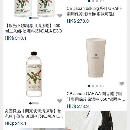
CB Japan dsk.pig系列 GRAFF
兩用保冷托特包(兩款可選)
HK$ 273.3
【銀光不銹鋼專用清潔劑】500
ml二入組-澳洲科菈KOALA ECO
HK$ 313.1
CB Japan QAHWA 聞香隨行咖
啡專用保冷保溫杯 350ml(兩色可
選)
HK$ 273.3
友善良品【閃亮玻璃清潔劑】補
充瓶 | 薄荷-澳洲科菈KOALA EC
O
HK$ 313.1