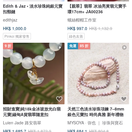
Edith & Jaz • 淡水珍珠純銀元寶
【親翠】翡翠 冰油亮黃翡元寶手
扣頸鏈
環17cm+ JA00236
edithjaz
螺絲帽帽工作室
HK$ 1,000.0
HK$ 997.0
HK$ 1,132.9
Pinkoi 獨家發售
綠色友善
9 折
免運
85 折
招財進寶|純18k金冰玻放光白翡
天然三色淡水珍珠項鍊 7–8mm
元寶|緬甸A貨翡翠隨意扣
銀色元寶扣 時尚典雅 新年禮物
Luien Jade 路安翡翠
MYSOYA · 弥也 ｜ 珍珠與寶石
HK$ 1,685.7
HK$ 1,872.9
HK$ 684.1
HK$ 804.8