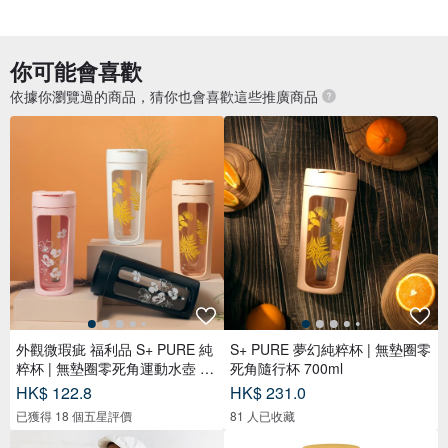
你可能會喜歡
依據你瀏覽過的商品，猜你也會喜歡這些推廣商品
外觀微瑕疵 福利品 S+ PURE 純
S+ PURE 夢幻純粹杯 | 無墊圈零
粹杯 | 無墊圈零死角運動水壺 70
死角隨行杯 700ml
0m
HK$ 122.8
HK$ 231.0
已獲得 18 個五星評價
81 人已收藏