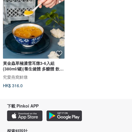
黃金蟲草極濃雪耳燉3-6入組
(380ml/罐)|養生健體 多醣體 飲控
首選
究愛燕窩鮮燉
HK$ 316.0
下載 Pinkoi APP
探索好設計