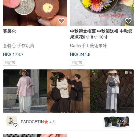
客製化
中秋禮盒推薦 中秋節送禮 中秋節
果凍花6寸 8寸 10寸
意特心 手作烘焙
Cathy手工藝術果凍
HK$ 173.7
HK$ 244.8
可訂製
可訂製
推廣
5
+
PAROCETIN
4.5