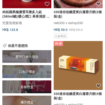
肉桂蘋果極濃雪耳燉多入組
330迷你低糖蛋黃白蓮蓉月餅(2個
(380ml罐)|暖心潤口 果香清甜 飽
裝/盒)
滿果肉
究愛燕窩鮮燉
rwb330 x eshop330
HK$ 133.8
HK$ 59.0
HK$ 69.0
公益商品
86 折
你是不是想找
嬰兒口水巾禮盒
口水巾禮盒
香檳禮盒
330迷你低糖蛋黃白蓮蓉月餅(4個
裝/盒)
彌月禮盒
rwb330 x eshop330