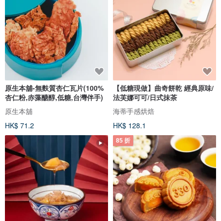
原生本舖-無麩質杏仁瓦片(100%
【低糖現做】曲奇餅乾 經典原味/
杏仁粉,赤藻醣醇,低糖,台灣伴手)
法芙娜可可/日式抹茶
原生本舖
海蒂手感烘焙
HK$ 71.2
HK$ 128.1
85 折