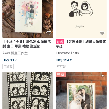
【手繪 / 全身】附包裝 似顏繪 客
【客製插畫】線條人像畫電
數碼
製 生日 畢業 禮物 聖誕節
子檔
Awei 插畫工作室
Illustrator linsin
HK$ 99.7
HK$ 124.2
可訂製
可訂製
88 折