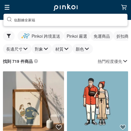
似顏繪全家福
Pinkoi 跨境直送
Pinkoi 嚴選
免運商品
折扣商
長邊尺寸
對象
材質
顏色
熱門程度優先
找到 719 件商品