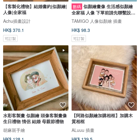
【客製化禮物】結婚書約|似顏繪|
似顏繪畫像 生活感似顏繪
數碼
人像|全家福
全家福 人像 下單前請先聯繫設計
師
Achu插畫設計
TAMIGO 人像似顏繪 插畫
HK$ 370.1
HK$ 98.3
可訂製
可訂製
水彩客製畫 似顏繪 頭像客製畫像
【阿路似顏繪加購相框】加購木
生日禮物 情侶 結婚 母親節禮物
質相框
胡麻斑手繪
ALuuu 插畫
HK$ 128.1
HK$ 139.5