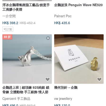
浮冰企鵝環氧樹脂工藝品/創意手
企鵝波浪 Penguin Wave NE520
工滴膠小夜燈
一介空間
Palnart Poc
HK$ 398.2
HK$ 452.4
HK$ 435.6
可訂製
88 折
企鵝趕上班 | 細項鍊 925純銀 鎖
幾何別針－企鵝
骨鍊 立體動物 手工銀飾 情人節
Cpercent 手工飾品
vw jewellery
HK$ 496.0
HK$ 563.6
HK$ 120.0