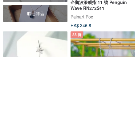
企鵝波浪戒指 11 號 Penguin
Wave RN272S11
胎毛飾品
Palnart Poc
HK$ 346.8
88 折
奇幻樂園系列-Badtz Maru 酷企
企鵝- 幾何短鍊系列- 抗敏醫療鋼
鵝XO仔爆米花水晶純銀耳環
STORY故事銀飾
吳小姐3d訂製珠寶
HK$ 592.1
HK$ 395.9
HK$ 449.8
免運