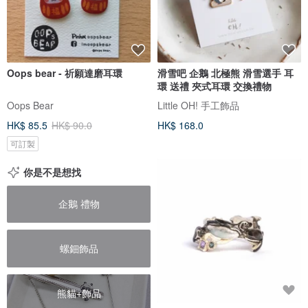
Oops bear - 祈願達磨耳環
滑雪吧 企鵝 北極熊 滑雪選手 耳
環 送禮 夾式耳環 交換禮物
Oops Bear
Little OH! 手工飾品
HK$ 85.5
HK$ 90.0
HK$ 168.0
可訂製
你是不是想找
企鵝 禮物
螺鈿飾品
熊貓+飾品