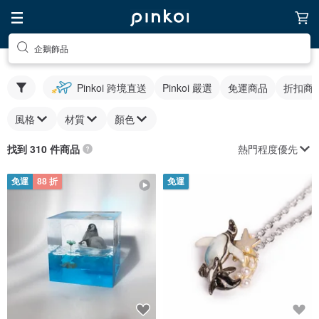
企鵝飾品
Pinkoi 跨境直送
Pinkoi 嚴選
免運商品
折扣商
風格
材質
顏色
熱門程度優先
找到 310 件商品
免運
88 折
免運