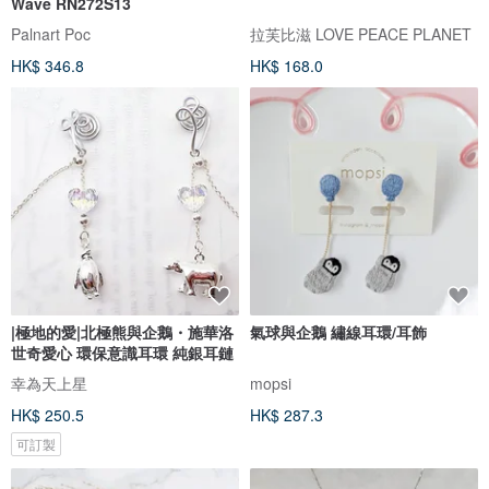
Wave RN272S13
Palnart Poc
拉芙比滋 LOVE PEACE PLANET
HK$ 346.8
HK$ 168.0
|極地的愛|北極熊與企鵝・施華洛
氣球與企鵝 繡線耳環/耳飾
世奇愛心 環保意識耳環 純銀耳鏈
幸為天上星
mopsi
HK$ 250.5
HK$ 287.3
可訂製