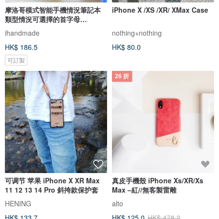
摩洛哥模式智能手機情況筆記本
iPhone X /XS /XR/ XMax Case
類型情況可選擇的首字母
iPhone12 XR iPhone 11 Xperia
ihandmade
nothing+nothing
10 IV Galaxy S23 S22
HK$ 186.5
HK$ 80.0
可訂製
26 折
可调节 苹果 iPhone X XR Max
真皮手機殼 iPhone Xs/XR/Xs
11 12 13 14 Pro 斜挎款保护套
Max –紅//無客製雷雕
HENING
alto
HK$ 133.7
HK$ 125.0
HK$ 478.2