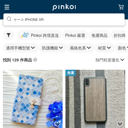
ケース IPHONE XR
Pinkoi 跨境直送
Pinkoi 嚴選
免運商品
折扣商
適用手機型號
防護機能
風格色系
材質
顏色
熱門程度優先
找到 129 件商品
免運