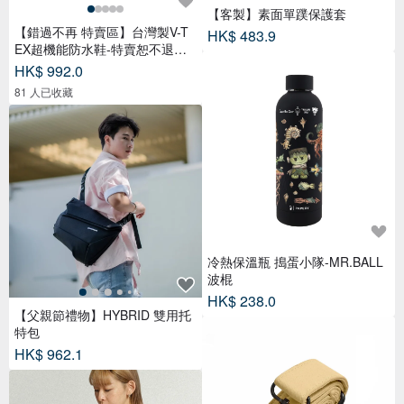
【客製】素面單蹼保護套
【錯過不再 特賣區】台灣製V-T
HK$ 483.9
EX超機能防水鞋-特賣恕不退換
貨
HK$ 992.0
81 人已收藏
冷熱保溫瓶 搗蛋小隊-MR.BALL
波棍
HK$ 238.0
【父親節禮物】HYBRID 雙用托
特包
HK$ 962.1