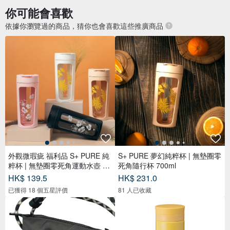
你可能會喜歡
依據你瀏覽過的商品，猜你也會喜歡這些推廣商品
外觀微瑕疵 福利品 S+ PURE 純
S+ PURE 夢幻純粹杯 | 無墊圈零
粹杯 | 無墊圈零死角運動水壺 70
死角隨行杯 700ml
0m
HK$ 139.5
HK$ 231.0
已獲得 18 個五星評價
81 人已收藏