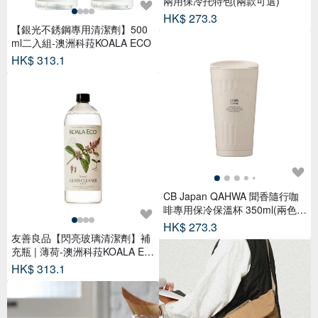
兩用保冷托特包(兩款可選)
HK$ 273.3
【銀光不銹鋼專用清潔劑】500
ml二入組-澳洲科菈KOALA ECO
HK$ 313.1
CB Japan QAHWA 聞香隨行咖
啡專用保冷保溫杯 350ml(兩色可
選)
HK$ 273.3
友善良品【閃亮玻璃清潔劑】補
充瓶 | 薄荷-澳洲科菈KOALA EC
O
HK$ 313.1