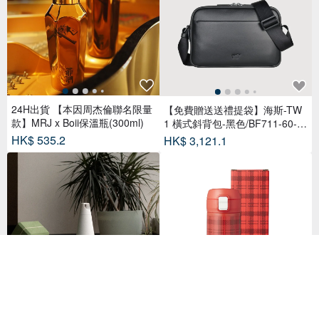
24H出貨 【本因周杰倫聯名限量
【免費贈送送禮提袋】海斯-TW
款】MRJ x Boii保溫瓶(300ml)
1 橫式斜背包-黑色/BF711-60-B
K
HK$ 535.2
HK$ 3,121.1
日本KINTO TRAIL TUMBLER律