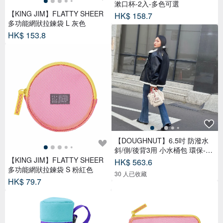
漱口杯-2入-多色可選
【KING JIM】FLATTY SHEER
HK$ 158.7
多功能網狀拉鍊袋 L 灰色
HK$ 153.8
【DOUGHNUT】6.5吋 防潑水
斜/側/後背3用 小水桶包 環保-石
TDW
【KING JIM】FLATTY SHEER
HK$ 563.6
多功能網狀拉鍊袋 S 粉紅色
30 人已收藏
HK$ 79.7