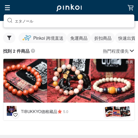
エタノール
Pinkoi 跨境直送
免運商品
折扣商品
快速出貨
熱門程度優先
找到 2 件商品
推廣
4
+
TIBUKKYO德榕藏品
5.0