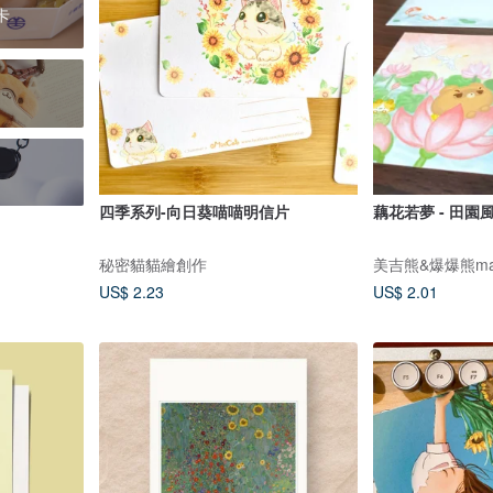
卡
四季系列-向日葵喵喵明信片
藕花若夢 - 田園風
秘密貓貓繪創作
美吉熊&爆爆熊magg
US$ 2.23
US$ 2.01