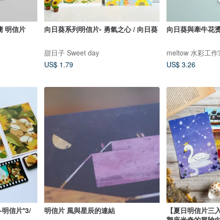
 鈴蘭 明信片
向日葵系列明信片- 勇氣之心 / 向日葵
向日葵與牽牛花
甜日子 Sweet day
meltow 水彩工
US$ 1.79
US$ 3.26
明信片*3/
明信片 風與星辰的連結
【夏日明信片三
鵝座米奇的冒險