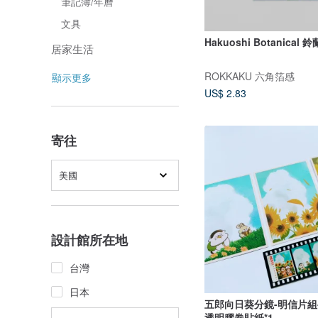
筆記簿/年曆
文具
Hakuoshi Botanical
居家生活
ROKKAKU 六角箔感
顯示更多
US$ 2.83
寄往
美國
設計館所在地
台灣
日本
五郎向日葵分鏡-明信片組-
透明膠卷貼紙*1