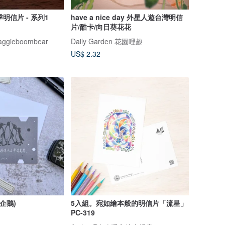
季明信片 - 系列1
have a nice day 外星人遊台灣明信
片/酷卡/向日葵花花
ieboombear
Daily Garden 花園哩趣
US$ 2.32
企鵝)
5入組。宛如繪本般的明信片「流星」
PC-319