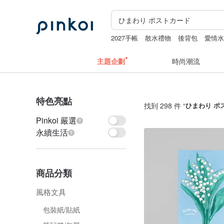
2027手帳
散水禮物
後背包
愛情
玻璃隨行杯
Miffy
主題企劃
時尚潮流
特色亮點
找到 298 件 “
ひまわり ポ
Pinkoi 嚴選
永續生活
商品分類
風格文具
包裝紙/貼紙