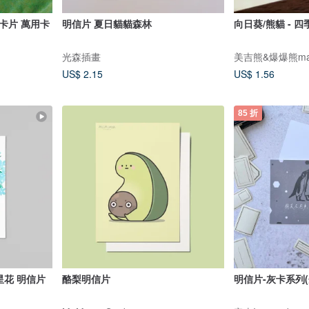
卡片 萬用卡
明信片 夏日貓貓森林
向日葵/熊貓 - 四
光森插畫
美吉熊&爆爆熊magg
US$ 2.15
US$ 1.56
85 折
 藍星花 明信片
酪梨明信片
明信片-灰卡系列(