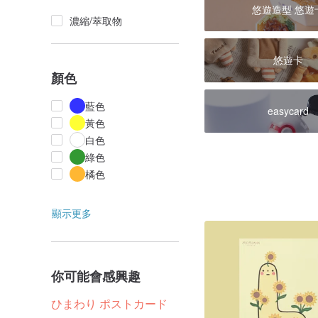
悠遊造型 悠遊
濃縮/萃取物
悠遊卡
顏色
藍色
easycard
黃色
白色
綠色
橘色
顯示更多
你可能會感興趣
ひまわり ポストカード