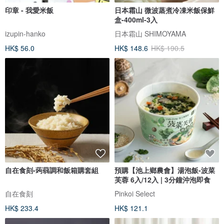
印章 - 我愛米飯
日本霜山 微波蒸煮冷凍米飯保鮮
盒-400ml-3入
izupin-hanko
日本霜山 SHIMOYAMA
HK$ 56.0
HK$ 148.6
HK$ 190.5
自在食刻-蒟蒻調和飯箱購套組
預購【池上鄉農會】湯泡飯-波菜
芙蓉 6入/12入 | 3分鐘沖泡即食
自在食刻
Pinkoi Select
HK$ 233.4
HK$ 121.1