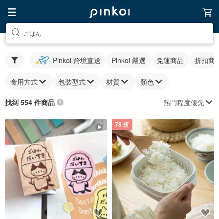
ごはん
Pinkoi 跨境直送
Pinkoi 嚴選
免運商品
折扣商
食用方式
包裝型式
材質
顏色
熱門程度優先
找到 554 件商品
78 折