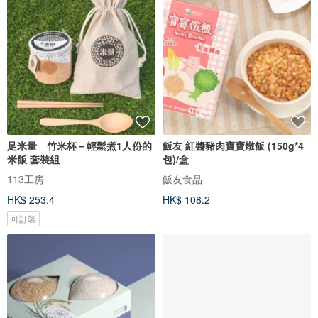
足米量 竹米杯－輕鬆煮1人份的
飯友 紅醬豬肉寶寶燉飯 (150g*4
米飯 套裝組
包)/盒
113工房
飯友食品
HK$ 253.4
HK$ 108.2
可訂製