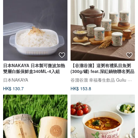
日本NAKAYA 日本製可微波加熱
【谷溜谷溜】這粥有禮虱目魚粥
雙層白飯保鮮盒340ML-4入組
(300g/罐) feat.深紅鍋物聯名粥品
谷溜谷溜 幸福養生飲品 Guliu Guliu
日本NAKAYA
HK$ 130.7
HK$ 153.8