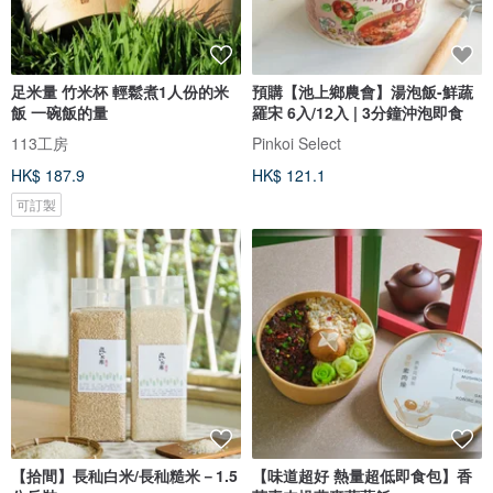
足米量 竹米杯 輕鬆煮1人份的米
預購【池上鄉農會】湯泡飯-鮮蔬
飯 一碗飯的量
羅宋 6入/12入 | 3分鐘沖泡即食
113工房
Pinkoi Select
HK$ 187.9
HK$ 121.1
可訂製
【拾間】長秈白米/長秈糙米－1.5
【味道超好 熱量超低即食包】香