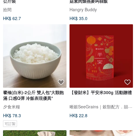
公斤裝
菇素肉燥燕麥蒟蒻飯
拾間
Hangry Buddy
HK$ 62.7
HK$ 35.0
饔飧(白米)-2公斤 雙人包*大顆飽
【發財米】平安米300g 活動贈禮
滿 口感Q彈 冷飯表現優異*
晰穀SeeGrains｜穀類配方．囍米訂製
夕食米糧
HK$ 78.3
HK$ 22.8
可訂製