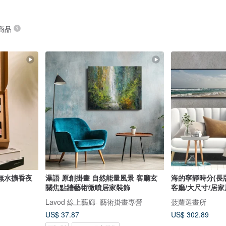
 商品
無水擴香夜
瀑語 原創掛畫 自然能量風景 客廳玄
海的寧靜時分(長版)
關焦點牆藝術微噴居家裝飾
客廳/大尺寸/居家
Lavod 線上藝廊- 藝術掛畫專營
菠蘿選畫所
US$ 37.87
US$ 302.89