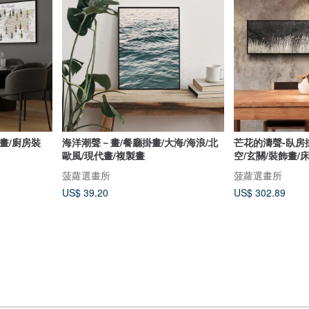
畫/廚房裝
海洋潮聲－畫/餐廳掛畫/大海/海浪/北
芒花的濤聲-臥房掛
歐風/現代畫/複製畫
空/玄關/裝飾畫/
菠蘿選畫所
菠蘿選畫所
US$ 39.20
US$ 302.89