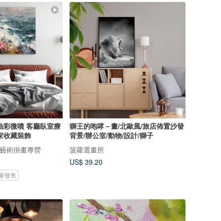
油彩微噴 客廳臥室療
獅王的咆哮－畫/北歐風/旅店佈置沙發
家收藏裝飾
背景/辦公室/動物/設計/獅子
- 藝術掛畫專營
菠蘿選畫所
US$ 39.20
 獨家發售