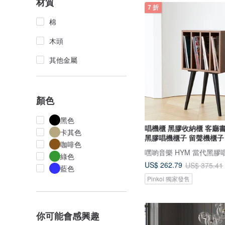
材質
7 折
棉
木頭
其他金屬
顏色
黑色
唱機櫃 黑膠收納櫃 客廳
卡其色
黑膠唱機櫃子 留聲機櫃子
咖啡色
綠色
US$ 262.79
US$ 375.41
藍色
Pinkoi 獨家發售
你可能會感興趣