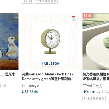
可訂製
Pinkoi 獨家發售
95 折
荷蘭Karlsson,Alarm clock Brisk
幾光香薰氛圍燈
Dome army green孤型玻璃鬧鐘
燈睡眠燈復古藍
原創油畫
Ur Lifestyle
EZVALO幾光
US$ 73.50
US$ 101.77
US$
Pinkoi 獨家發售