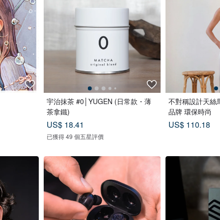
宇治抹茶 #0│YUGEN (日常款・薄
不對稱設計天絲馬
茶拿鐵)
品牌 環保時尚
US$ 18.41
US$ 110.18
已獲得 49 個五星評價