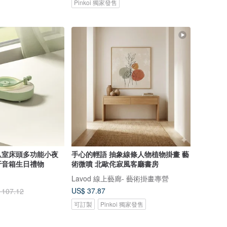
Pinkoi 獨家發售
臥室床頭多功能小夜
手心的輕語 抽象線條人物植物掛畫 藝
牙音箱生日禮物
術微噴 北歐侘寂風客廳書房
Lavod 線上藝廊- 藝術掛畫專營
US$ 37.87
 107.12
可訂製
Pinkoi 獨家發售