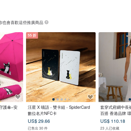
你也會喜歡這些推廣商品
55 折
雨守護傘–安
汪星 X 喵語 - 雙卡組 - SpiderCard
套穿式府綢中長裙
數位名片NFC卡
百搭 香港品牌 
US$ 29.66
US$ 110.18
已售出 30 件
23 人已收藏