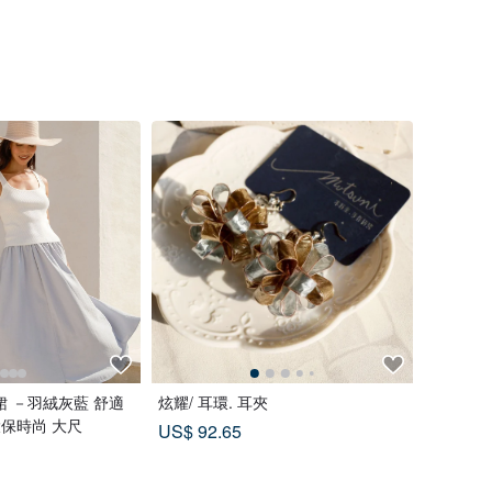
 －羽絨灰藍 舒適
炫耀/ 耳環. 耳夾
環保時尚 大尺
US$ 92.65