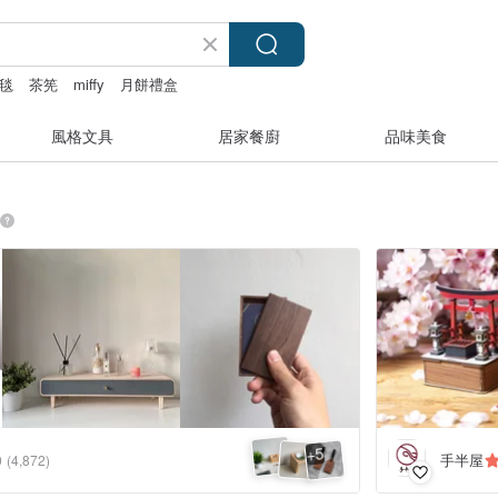
毯
茶筅
miffy
月餅禮盒
風格文具
居家餐廚
品味美食
5
+
手半屋
0
(4,872)