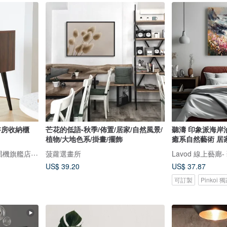
書房收納櫃
芒花的低語-秋季/佈置/居家/自然風景/
聽濤 印象派海岸
植物/大地色系/掛畫/擺飾
癒系自然藝術 居
嘿喲音樂 HYM 當代黑膠唱機旗艦店(TW)
菠蘿選畫所
Lavod 線上藝廊
US$ 39.20
US$ 37.87
可訂製
Pinkoi