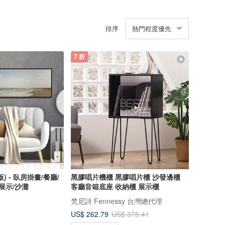
排序
熱門程度優先
7 折
 - 臥房掛畫/餐廳/
黑膠唱片機櫃 黑膠唱片櫃 沙發邊櫃
展示/沙灘
客廳音箱底座 收納櫃 展示櫃
梵尼詩 Fennessy 台灣總代理
US$ 262.79
US$ 375.41