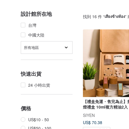
設計館所在地
找到 16 件 “
เสียงข้างห้อง
”
台灣
中國大陸
所有地區
快速出貨
24 小時出貨
【禮盒免運・售完為止】
燈禮盒 10ml複方精油2入
價格
SIYEN
US$10 - 50
US$ 70.38
US$50 - 100