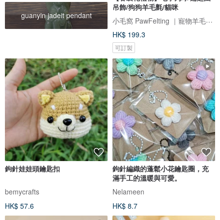
吊飾/狗狗羊毛氈/貓咪
guanyin jadeit pendant
小毛窩 PawFelting ｜寵物羊毛氈手作
HK$ 199.3
可訂製
鉤針娃娃頭鑰匙扣
鉤針編織的蓬鬆小花鑰匙圈，充
滿手工的溫暖與可愛。
bemycrafts
Nelameen
HK$ 57.6
HK$ 8.7