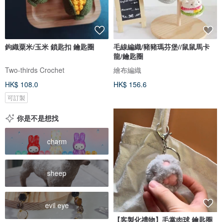
鉤織粟米/玉米 鎖匙扣 鑰匙圈
毛線編織/豬豬瑪芬堡//鼠鼠馬卡
龍/鑰匙圈
Two-thirds Crochet
繪布編織
HK$ 108.0
HK$ 156.6
可訂製
你是不是想找
charm
sheep
evil eye
【客製化禮物】毛掌肉球 鑰匙圈