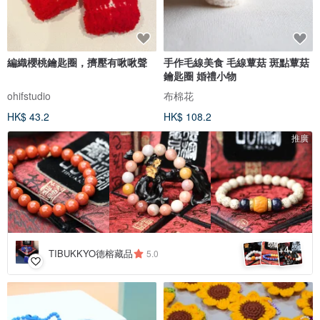
編織櫻桃鑰匙圈，擠壓有啾啾聲
手作毛線美食 毛線蕈菇 斑點蕈菇
鑰匙圈 婚禮小物
ohifstudio
布棉花
HK$ 43.2
HK$ 108.2
推廣
4
+
TIBUKKYO德榕藏品
5.0