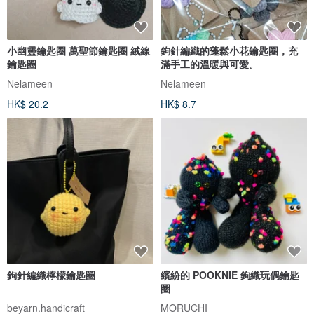
小幽靈鑰匙圈 萬聖節鑰匙圈 絨線
鉤針編織的蓬鬆小花鑰匙圈，充
鑰匙圈
滿手工的溫暖與可愛。
Nelameen
Nelameen
HK$ 20.2
HK$ 8.7
鉤針編織檸檬鑰匙圈
繽紛的 POOKNIE 鉤織玩偶鑰匙
圈
beyarn.handicraft
MORUCHI