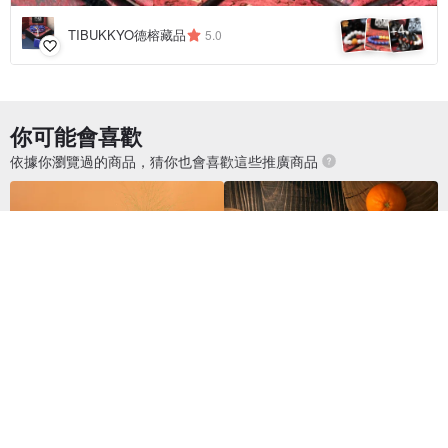
4
+
TIBUKKYO德榕藏品
5.0
你可能會喜歡
依據你瀏覽過的商品，猜你也會喜歡這些推廣商品
外觀微瑕疵 福利品 S+ PURE 純
S+ PURE 夢幻純粹杯 | 無墊圈零
粹杯 | 無墊圈零死角運動水壺 70
死角隨行杯 700ml