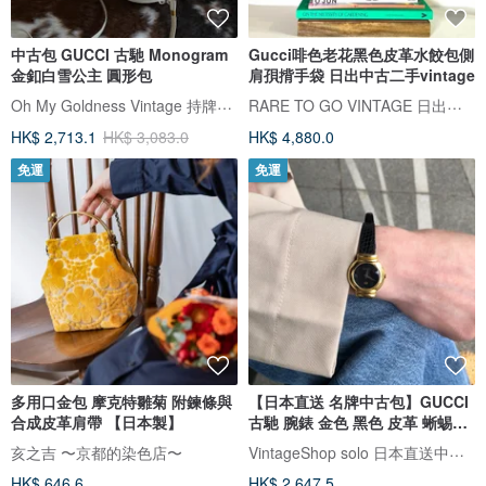
中古包 GUCCI 古馳 Monogram
Gucci啡色老花黑色皮革水餃包側
金釦白雪公主 圓形包
肩孭揹手袋 日出中古二手vintage
Oh My Goldness Vintage 持牌鑑定師的中古選物店
RARE TO GO VINTAGE 日出中古研究所 | 中古名牌選品店
HK$ 2,713.1
HK$ 3,083.0
HK$ 4,880.0
免運
免運
多用口金包 摩克特雛菊 附鍊條與
【日本直送 名牌中古包】GUCCI
合成皮革肩帶 【日本製】
古馳 腕錶 金色 黑色 皮革 蜥蜴壓
紋 石英 5300L vintage j7kah7
VintageShop solo 日本直送中古包專賣店
亥之吉 〜京都的染色店〜
HK$ 646.6
HK$ 2,647.5