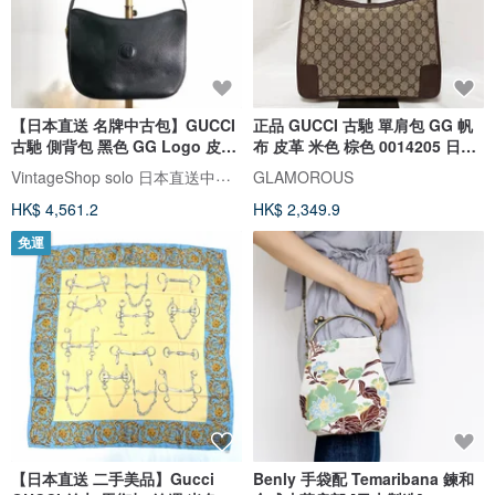
【日本直送 名牌中古包】GUCCI
正品 GUCCI 古馳 單肩包 GG 帆
古馳 側背包 黑色 GG Logo 皮革
布 皮革 米色 棕色 0014205 日本
vintage 古董 vintage 舊款
直送
VintageShop solo 日本直送中古包專賣店
GLAMOROUS
u2u3ar
HK$ 4,561.2
HK$ 2,349.9
免運
【日本直送 二手美品】Gucci
Benly 手袋配 Temaribana 鍊和