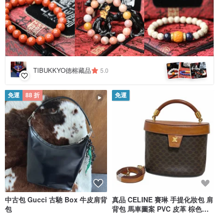
4
+
TIBUKKYO德榕藏品
5.0
免運
88 折
免運
中古包 Gucci 古馳 Box 牛皮肩背
真品 CELINE 賽琳 手提化妝包 肩
包
背包 馬車圖案 PVC 皮革 棕色
MC96 日本直送