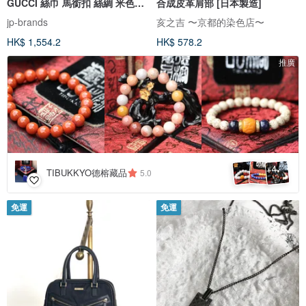
GUCCI 絲巾 馬銜扣 絲綢 米色
合成皮革肩部 [日本製造]
100% 絲綢 大尺寸方巾
jp-brands
亥之吉 〜京都的染色店〜
HK$ 1,554.2
HK$ 578.2
推廣
4
+
TIBUKKYO德榕藏品
5.0
免運
免運