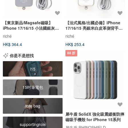
【東京新品/Magsafe磁吸】
【法式風格/出國必備】iPhone
iPhone 17/16/15 小法國銀灰掛
17/16/15 亮銀米白皮革側背手機
繩手機殼
殼
riché
riché
HK$ 364.4
HK$ 253.4
88 折
你是不是想找
i15
15吋筆電包
tote bag
犀牛盾 SolidX 強化吸震緩衝防摔
磁吸手機殼 for iPhone 15系列
supportingrole
犀牛盾 RHINOSHIELD