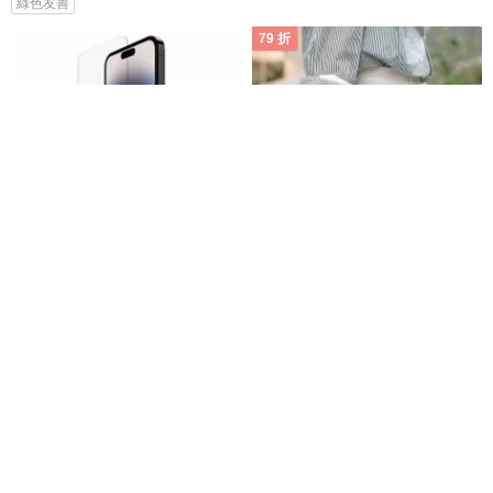
綠色友善
79 折
ScreenForce TemperedGlass
elago 韓系輕量防水筆電包 Mac
螢幕保護貼 15 Plus/ 14 Pro Max
包 Macbook Air/Pro 13吋 14吋
15
Belkin 香港經銷
elago 創意美學
HK$ 169.0
HK$ 290.9
HK$ 367.2
綠色友善