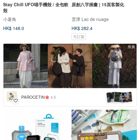
Stay Chill UFO喵手機殼 / 全包軟
原創八字插畫 | 15頁客製化
殼
小薯角
雲潭 Lac de nuage
HK$ 148.0
HK$ 282.4
可訂製
推廣
5
+
PAROCETIN
4.5