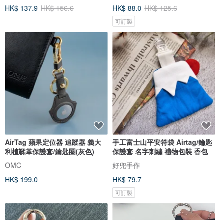
HK$ 137.9
HK$ 156.6
HK$ 88.0
HK$ 125.6
可訂製
AirTag 蘋果定位器 追蹤器 義大
手工富士山平安符袋 Airtag/鑰匙
利植鞣革保護套/鑰匙圈(灰色)
保護套 名字刺繡 禮物包裝 香包
OMC
好兜手作
HK$ 199.0
HK$ 79.7
可訂製