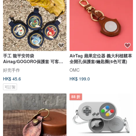
手工 龍平安符袋
AirTag 蘋果定位器 義大利植鞣革
Airtag/GOGORO保護套 可客製
全開孔保護套/鑰匙圈(6色可選)
名字刺繡 香包
好兜手作
OMC
HK$ 45.6
HK$ 199.0
可訂製
88 折