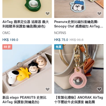
AirTag 蘋果定位器 追蹤器 義大
Peanuts史努比磁扣套鑰匙圈-
利植鞣革保護套/鑰匙圈(綠色)
Snoopy Olaf 感應磁扣 AirTag
保護套
OMC
NORNS
HK$ 199.0
HK$ 75.0
HK$ 96.8
88 折
免運
新品 elago PEANUTS 史努比
【客製化禮物】ANORAK AirTag
AirTag 保護套(附鑰匙扣)
十字壓紋牛皮保護套 鑰匙圈