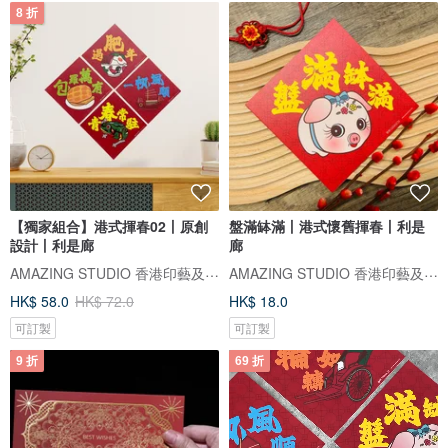
8 折
【獨家組合】港式揮春02丨原創
盤滿缽滿丨港式懷舊揮春丨利是
設計丨利是廊
廊
AMAZING STUDIO ​香港印藝及禮品專門店
AMAZING STUDIO ​香港印藝及禮品專門店
HK$ 58.0
HK$ 72.0
HK$ 18.0
可訂製
可訂製
9 折
69 折