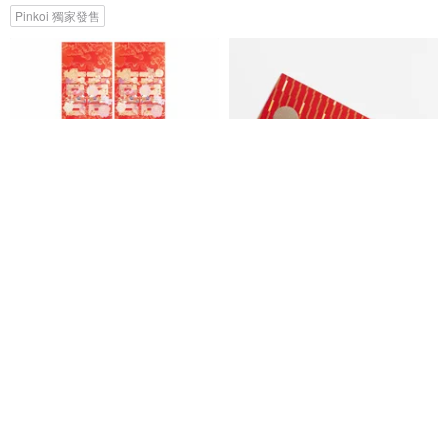
Pinkoi 獨家發售
手心裡 囍字萬元利是封 4個紅包
Gift for your Beloved - 利是封/
紅封包/禮封 (6個)
SOZEN设计馆
PaperMoments
HK$ 53.9
HK$ 48.0