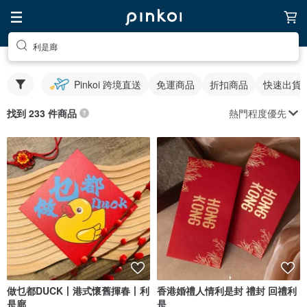
利是廊
Pinkoi 跨境直送
免運商品
折扣商品
快速出貨
熱門程度優先
找到 233 件商品
做乜都DUCK丨港式懷舊揮春丨利
香港婚禮人情利是封 禮封 回禮利
是廊
是