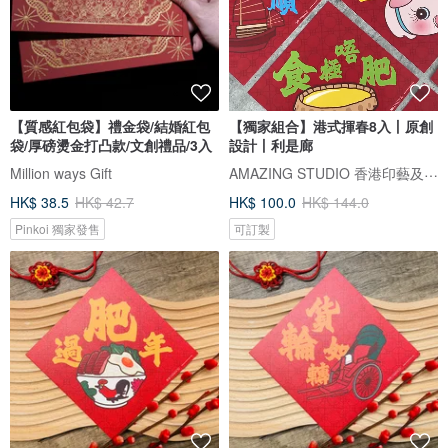
【質感紅包袋】禮金袋/結婚紅包
【獨家組合】港式揮春8入丨原創
袋/厚磅燙金打凸款/文創禮品/3入
設計丨利是廊
AMAZING STUDIO ​香港印藝及禮品專門店
Million ways Gift
HK$ 38.5
HK$ 42.7
HK$ 100.0
HK$ 144.0
Pinkoi 獨家發售
可訂製