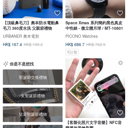
【頂級鼻毛刀】奧本防水電動鼻
Space Xmas 系列簡約黑色真皮
毛刀 360度水洗 父親節禮物
中性錶 - 微立體月球 / MT-10801
URBANER 奧本電剪
PICONO Watches
HK$ 167.4
HK$ 190.2
HK$ 686.7
HK$ 762.9
可訂製
你是不是想找
聖誕節交換禮物
女聖誕節禮物
兒童聖誕節禮物
【客製化照片文字音樂】NFC音
樂播放器鑰匙圈