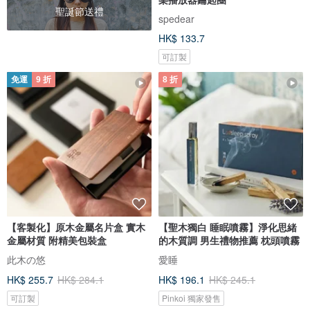
聖誕節送禮
spedear
HK$ 133.7
可訂製
免運
9 折
8 折
【客製化】原木金屬名片盒 實木
【聖木獨白 睡眠噴霧】淨化思緒
金屬材質 附精美包裝盒
的木質調 男生禮物推薦 枕頭噴霧
此木の悠
愛睡
HK$ 255.7
HK$ 284.1
HK$ 196.1
HK$ 245.1
可訂製
Pinkoi 獨家發售