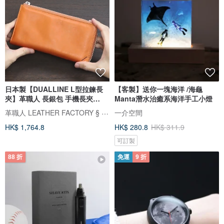
日本製【DUALLINE L型拉鍊長
【客製】送你一塊海洋 /海龜
夾】革職人 長銀包 手機長夾
Manta潛水治癒系海洋手工小燈
iPhone
革職人 LEATHER FACTORY § 日本製革小物專門店
一介空間
HK$ 1,764.8
HK$ 280.8
HK$ 311.9
可訂製
88 折
免運
9 折