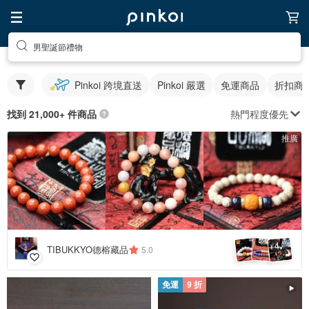
男聖誕節禮物
Pinkoi 跨境直送
Pinkoi 嚴選
免運商品
折扣商
熱門程度優先
找到 21,000+ 件商品
推廣
4
+
TIBUKKYO德榕藏品
5.0
免運
9 折