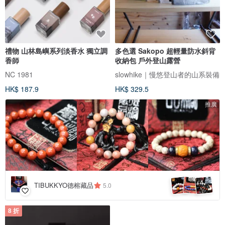
禮物 山林島嶼系列淡香水 獨立調
多色選 Sakopo 超輕量防水斜背
香師
收納包 戶外登山露營
NC 1981
slowhike｜慢悠登山者的山系裝備
HK$ 187.9
HK$ 329.5
推廣
4
+
TIBUKKYO德榕藏品
5.0
8 折