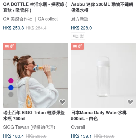
QA BOTTLE 生活水瓶 - 探索綠 (
Asobu 迷你 200ML 動物不鏽鋼
直飲 / 吸管杯 )
保溫水樽
QA 美感合作社 ｜QA collect
厨方新語
HK$ 250.3
HK$ 284.4
HK$ 228.0
可訂製
88 折
88 折
瑞士百年 SIGG Tritan 輕淨彈蓋
日本Marna Daily Water水樽
水瓶 750ml
500mL - 白色
SIGG Taiwan (授權總代理)
Overall
HK$ 180.4
HK$ 205.0
HK$ 139.1
HK$ 158.0