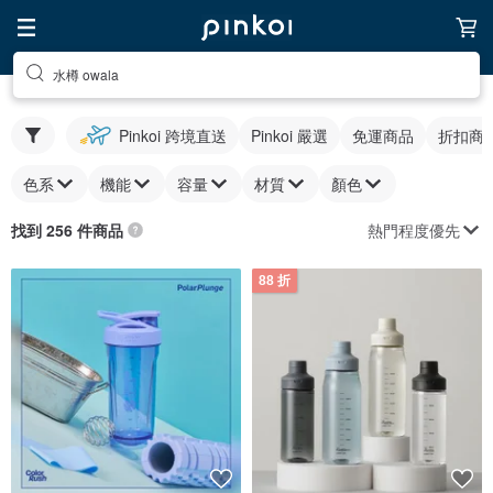
水樽 owala
Pinkoi 跨境直送
Pinkoi 嚴選
免運商品
折扣商
色系
機能
容量
材質
顏色
熱門程度優先
找到 256 件商品
88 折