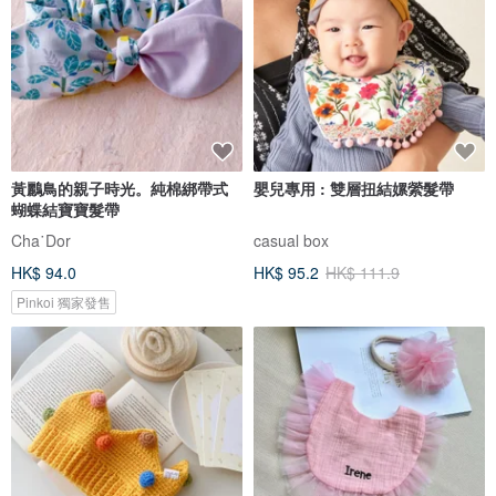
黃鸝鳥的親子時光。純棉綁帶式
嬰兒專用 : 雙層扭結嫘縈髮帶
蝴蝶結寶寶髮帶
Cha˙Dor
casual box
HK$ 94.0
HK$ 95.2
HK$ 111.9
Pinkoi 獨家發售