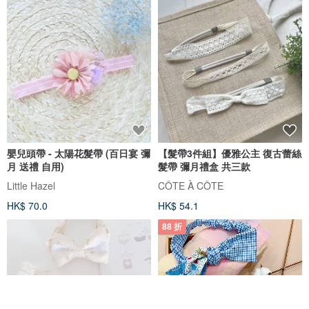
嬰兒頭帶 - 太陽花髮帶 (百日宴 彌
【髮帶3件組】優雅公主 復古蕾絲
月 送禮 自用)
髮帶 彌月禮盒 共三款
Little Hazel
CÔTE À CÔTE
HK$ 70.0
HK$ 54.1
88 折