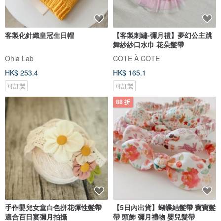
客製化針織皇冠生日帽
【客製刺繡-彌月禮】夢幻公主跳
舞紗紗口水巾 花朵髮帶
Ohla Lab
CÔTE À CÔTE
HK$ 253.4
HK$ 165.1
可訂製
可訂製
88 折
手作嬰兒女童白色拼花彈性髮帶
【5日內出貨】蝴蝶結髮帶 寶寶髮
適合百日宴彌月拍攝
帶 頭飾 彌月禮物 嬰兒髮帶