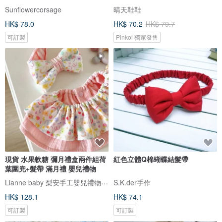
Sunflowercorsage
晴天鞋鞋
HK$ 78.0
HK$ 70.2
HK$ 79.7
可訂製
Pinkoi 獨家發售
現貨 水果軟糖 彌月禮盒兩件組荷
紅色立體Q棉蝴蝶結髮帶
葉圍兜+髮帶 滿月禮 嬰兒禮物
Lianne baby 梨安手工嬰兒禮物 彌月禮 新生兒見面禮 周歲禮
S.K.der手作
HK$ 128.1
HK$ 74.1
可訂製
可訂製