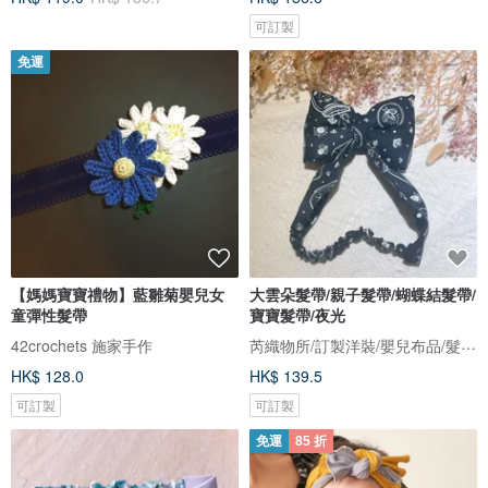
可訂製
免運
【媽媽寶寶禮物】藍雛菊嬰兒女
大雲朵髮帶/親子髮帶/蝴蝶結髮帶/
童彈性髮帶
寶寶髮帶/夜光
芮織物所/訂製洋裝/嬰兒布品/髮帶/帽飾/彌月禮盒/
42crochets 施家手作
HK$ 128.0
HK$ 139.5
可訂製
可訂製
免運
85 折