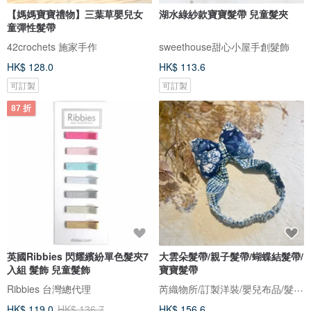
【媽媽寶寶禮物】三葉草嬰兒女
湖水綠紗款寶寶髮帶 兒童髮夾
童彈性髮帶
42crochets 施家手作
sweethouse甜心小屋手創髮飾
HK$ 128.0
HK$ 113.6
可訂製
可訂製
87 折
英國Ribbies 閃耀繽紛單色髮夾7
大雲朵髮帶/親子髮帶/蝴蝶結髮帶/
入組 髮飾 兒童髮飾
寶寶髮帶
芮織物所/訂製洋裝/嬰兒布品/髮帶/帽飾/彌月禮盒/
Ribbies 台灣總代理
HK$ 119.0
HK$ 136.7
HK$ 156.6