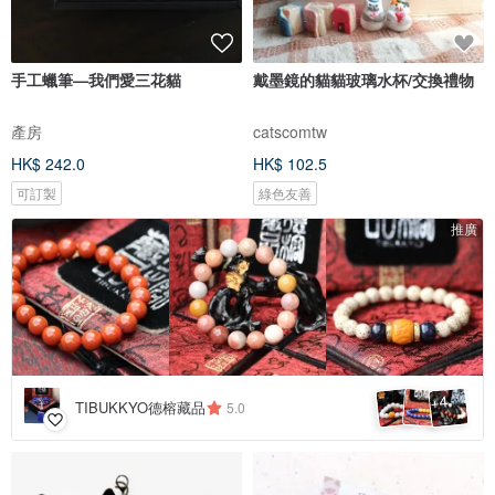
手工蠟筆—我們愛三花貓
戴墨鏡的貓貓玻璃水杯/交換禮物
產房
catscomtw
HK$ 242.0
HK$ 102.5
可訂製
綠色友善
推廣
4
+
TIBUKKYO德榕藏品
5.0