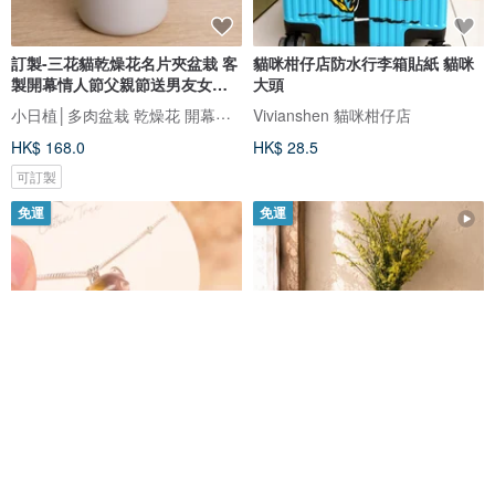
訂製-三花貓乾燥花名片夾盆栽 客
貓咪柑仔店防水行李箱貼紙 貓咪
製開幕情人節父親節送男友女友
大頭
禮
小日植│多肉盆栽 乾燥花 開幕送禮 客製化禮物
Vivianshen 貓咪柑仔店
HK$ 168.0
HK$ 28.5
可訂製
免運
免運
貓咪禮物、貓奴必備琉光三花貓
三花貓壁掛花器 跳向瓢蟲的瞬間
925銀項鍊
手作一輪插 貓咪居家裝飾 禮物