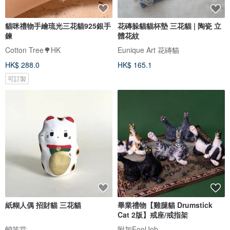
貓咪禮物手繪琉光三花貓925銀手
花磚躲貓貓杯墊 三花貓 | 陶瓷 立
鍊
體花紋
Cotton Tree🌳HK
Eunique Art 花磚貓
HK$ 288.0
HK$ 165.1
可訂製
紙糊人偶 招財貓 三花貓
畢業禮物【雞腿貓 Drumstick
Cat 2版】戒座/戒指架
蛸笛堂
附加FoolJob