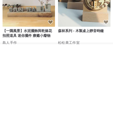
【一隅風景】水泥擺飾與乾燥花
森林系列 - 木製桌上靜音時鐘
拍照道具 迷你擺件 療癒小廢物
島人手作
松松果工作室
HK$ 44.1
HK$ 50.1
HK$ 228.0
放入購物車
加入收藏
了解品牌
88 折
88 折
角落小劇場/植栽裝飾/動物搖滾大
客製化 原木 抱抱熊 刻名 家居擺