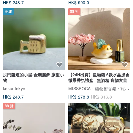
HK$ 248.7
HK$ 990.0
免運
88 折
拱門隧道的小屋-金屬擺飾 療癒小
【24H出貨】星願貓 6款水晶擴香
物
微景香氛禮盒 | 無酒精 寵物友善
MISSPOCA・貓藝術香氛・寵物友善
kokuutokyo
HK$ 248.7
HK$ 278.8
HK$ 316.8
88 折