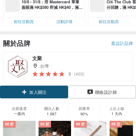
10/8 - 31/8：用 Mastercard 單筆
Citi The Club
簽賬滿 HK$580 即減 HK$40，滿 H
分回贈，滿 HK$580
K$2,500 即減 HK$300，星期五、
Coins（名額
六、日滿 HK$880 即減 HK$80（名
前往活動頁
活動詳情
前往活動頁
額有限，額滿即止，僅限「常用信
用卡」結帳）
關於品牌
逛設計品牌
文聚
台灣
5
(403)
加入關注
聯絡設計師
出貨速度
關注人數
回應率
上次上線
一週內
1 天內
1,587
90%
88 折
88 折
88 折
88 折