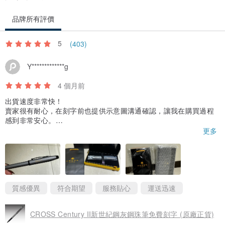
品牌所有評價
5
(403)
Y*************g
4 個月前
出貨速度非常快！
賣家很有耐心，在刻字前也提供示意圖溝通確認，讓我在購買過程
感到非常安心。
實品細節精緻，包裝也完整，是非常愉快的購物經驗，之後有送禮
更多
需求一定會再回購！
質感優異
符合期望
服務貼心
運送迅速
CROSS Century II新世紀鋼灰鋼珠筆免費刻字 (原廠正貨)