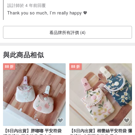
設計師於 4 年前回覆
Thank you so much, I’m really happy 💖
看品牌所有評價 (4)
與此商品相似
88 折
88 折
【5日內出貨】胖嘟嘟 平安符袋
【5日內出貨】棉蕾絲平安符袋 彌