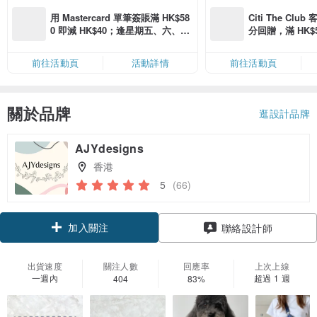
用 Mastercard 單筆簽賬滿 HK$58
Citi The Club
0 即減 HK$40；逢星期五、六、日
分回贈，滿 HK$580
滿 HK$880 即減 HK$80（名額有
Coins（名額
限，額滿即止，僅限「常用信用
前往活動頁
活動詳情
前往活動頁
卡」結帳）
關於品牌
逛設計品牌
AJYdesigns
香港
5
(66)
加入關注
聯絡設計師
出貨速度
關注人數
回應率
上次上線
一週內
超過 1 週
404
83%