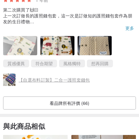
1 年前
第二次購買了🙌🏻
上一次訂做長的護照錢包套，這一次是訂做短的護照錢包套作為朋
友的生日禮物
布料全部提供客製自選，連布的圖案位置也可以，非常棒
更多
短夾還有提供刻字，雖然只有三個字的長度，但有了這個刻字，更
有屬於自己的感覺
看到實體覺得超可愛超喜歡，以後有需要還是會再回購的👍🏻
質感優異
符合期望
風格獨特
想再回購
【自選布料訂製】二合一護照套錢包
看品牌所有評價 (66)
與此商品相似