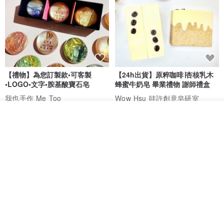
【禮物】為您訂製款•可客製
【24h出貨】原粹咖啡∣杏核乳木
•LOGO•文字•胺基酸寶石皂
蜂蜜牛奶皂 畢業禮物 謝師禮盒
我也手作 Me Too
Wow Hsu 哇許創意皂研室
HK$ 51.3
HK$ 76.9
看其他商品
了解品牌
免運