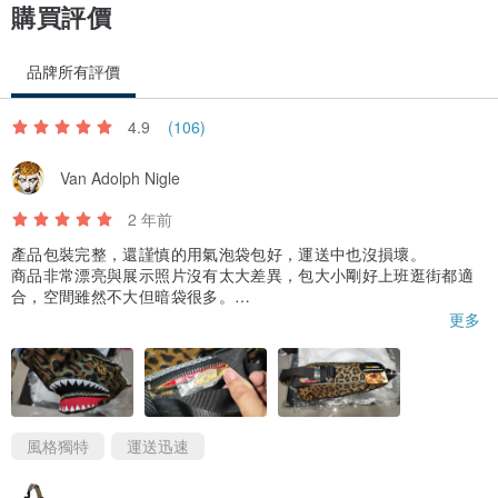
購買評價
品牌所有評價
4.9
(106)
Van Adolph Nigle
2 年前
產品包裝完整，還謹慎的用氣泡袋包好，運送中也沒損壞。
商品非常漂亮與展示照片沒有太大差異，包大小剛好上班逛街都適
合，空間雖然不大但暗袋很多。
整體比想像中柔軟很多，拉鍊也很精緻，帶出門覺得非常吸眼球👍
更多
👍
喜歡顏色豐富的夥伴別錯過此款，搭配金色拉鍊非常亮眼😍
風格獨特
運送迅速