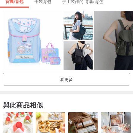
背囊/背包
手袋背包
手工製作的 背囊/背包
【Morn Creations】
來自香港設計師Steve Chan的品牌，源自於對動物保護及珍惜的概
念。
推出市場有10幾年的歷史，我們強力反對使用動物來進行藥物或化妝
品實驗。
藏寶圖藝術為Morn Creations的台灣總經銷商。
所有Morn Creations創作設計都包含動物保護的概念。
我們也將瀕臨絕種的動物，做了一系列的主題設計，希望透過設計包
看更多
包聯結，
能讓大家更珍惜動物們，因為任何物種的滅絕都會導致地球生態失去
平衡。
與此商品相似
購買包包的同時，也希望您能跟我們一起愛護這個地球。
產地/製造方式