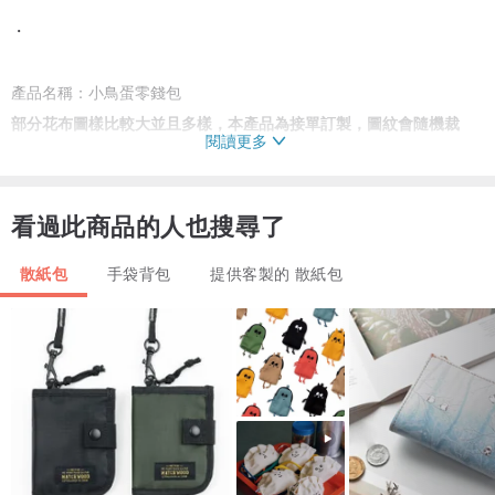
・
產品名稱：小鳥蛋零錢包
部分花布圖樣比較大並且多樣，本產品為接單訂製，圖紋會隨機裁
閱讀更多
切，不會與照片一模一樣
材質：棉、YKK拉鍊
產地：台灣
看過此商品的人也搜尋了
散紙包
手袋背包
提供客製的 散紙包
・
尺寸：
1.袋身寬：5cm
2.袋身高：6cm
・