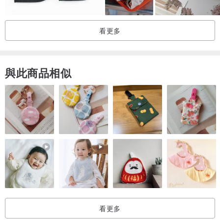
手製作品貼心小叮嚀～請確認再下單：
1.因不同螢幕顯示，商品實際顏色與螢幕呈現可能會有落差。
看更多
2.花布製品為隨機裁切，同塊布料圖樣位置會稍有不同。
・
與此商品相似
線上客服：
平日不定時回覆，假日休息無回覆。
・
設計與製作：
從生活出發，運用植物的柔軟與韌性，和布花最單純而自然吸引人的
圖樣，變成一個隨身的物件、一個包包、一件直接接觸到肌膚的衣
服。「把那些風、植物、陽光的果實，變成一件件陪你生活的布製
看更多
品。」