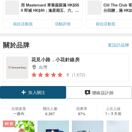
用 Mastercard 單筆簽賬滿 HK$58
Citi The Club
0 即減 HK$40；逢星期五、六、日
分回贈，滿 HK$580
滿 HK$880 即減 HK$80（名額有
Coins（名額
限，額滿即止，僅限「常用信用
前往活動頁
活動詳情
前往活動頁
卡」結帳）
關於品牌
逛設計品牌
花見小路．小花針線房
台灣
5
(1,672)
加入關注
聯絡設計師
出貨速度
關注人數
回應率
上次上線
一週內
1～3 天前
6,367
97%
88 折