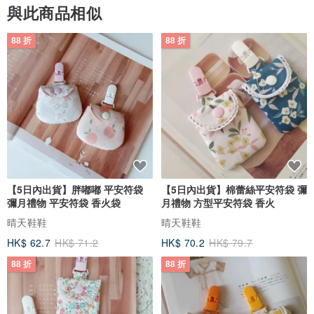
與此商品相似
88 折
88 折
【5日內出貨】胖嘟嘟 平安符袋
【5日內出貨】棉蕾絲平安符袋 彌
彌月禮物 平安符袋 香火袋
月禮物 方型平安符袋 香火
晴天鞋鞋
晴天鞋鞋
HK$ 62.7
HK$ 71.2
HK$ 70.2
HK$ 79.7
88 折
88 折