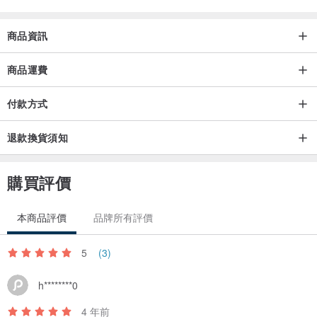
每一個花布的製作都是「取之於天地，用之於天地」，因為知道是歷
商品資訊
經精心，所以不願隨意捨棄。針線對她們而言，是最親切便利的表達
方式之一，也許像紙筆、像音樂、像一頓親手料理，讓零碎的布料．
商品運費
重新在她們的手中活起來，重新把工整到如同直尺的線軸打散，回到
最原始創作的感覺：妳會在小花針線房裡看到：
付款方式
會律動的線條、有表情的布料、反映出創作者心情的弧度。
退款換貨須知
「帶回家，讓他們也成為你的紀念品。」
購買評價
本商品評價
品牌所有評價
5
(3)
h********0
4 年前