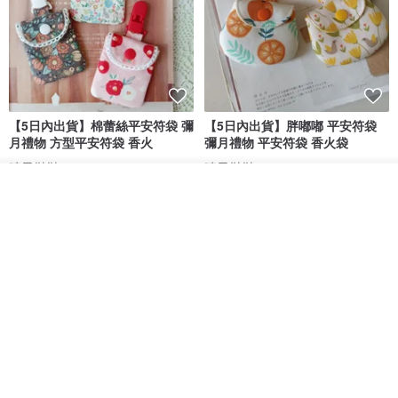
【5日內出貨】棉蕾絲平安符袋 彌
【5日內出貨】胖嘟嘟 平安符袋
月禮物 方型平安符袋 香火
彌月禮物 平安符袋 香火袋
晴天鞋鞋
晴天鞋鞋
看其他商品
HK$ 70.2
HK$ 79.7
HK$ 62.7
HK$ 71.2
了解品牌
88 折