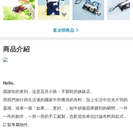
逛全部商品
商品介紹
Hello,
謝謝你的來到，這是花見小路・手製鞋的姊妹店。
用我們旅行與生活過的國家中所獲得的布料，加上生活中吉光片羽的
靈感、或者一個「如果…，更好。」如牛頓被蘋果砸到的瞬間，一件
一件的創作，一剪一剪的手工裁製，也歡迎你來信討論布料與款式，
訂製專屬物件。