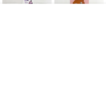
放入購物車
加入收藏
了解品牌
鬼屋貼紙包
秘密便箋-水獺/20張一包 | 便條紙
動物 水獺 筆記本 便箋 文具
Bumyul Store
mark taiwan 文創紀念品
HK$ 26.6
HK$ 36.5