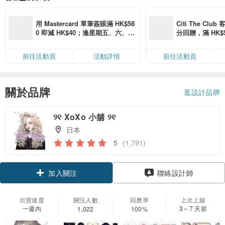
用 Mastercard 單筆簽賬滿 HK$58
Citi The Club
0 即減 HK$40；逢星期五、六、日
分回贈，滿 HK$580
滿 HK$880 即減 HK$80（名額有
Coins（名額
限，額滿即止，僅限「常用信用
前往活動頁
活動詳情
前往活動頁
卡」結帳）
關於品牌
逛設計品牌
୨୧ XoXo 小舖 ୨୧
日本
5
(1,791)
加入關注
聯絡設計師
出貨速度
關注人數
回應率
上次上線
一週內
3～7 天前
1,022
100%