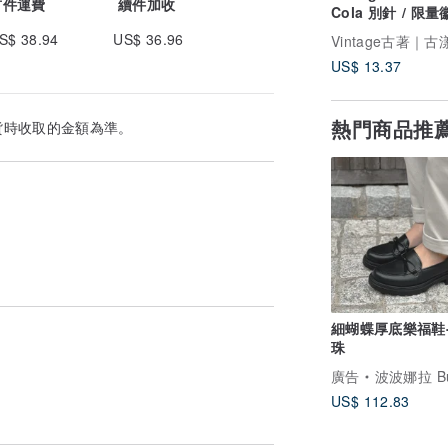
首件運費
續件加收
Cola 別針 / 限
可口可樂、Cocac
S$ 38.94
US$ 36.96
US$ 13.37
熱門商品推
貨時收取的金額為準。
細蝴蝶厚底樂福鞋
珠
廣告
波波娜拉 Bubble 
US$ 112.83