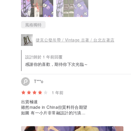
風格獨特
捷克公發吊帶 / Vintage 古著 / 台北古著店
設計師於 1 年前回覆
感謝你的喜歡，期待你下次光臨～
T***o
1 年前
出貨極速
雖然made in China但質料符合期望
如圖 有一小片非常融設計的污漬
但不影響我的喜愛
這家已經是回購 很喜歡他們有好好的把衣服整理好再交給
不過(個人認為)如果可以不用不織袋/用較環保包裝物料會更