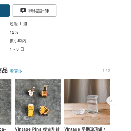
聯絡設計師
超過 1 週
12%
數小時內
1～3 日
商品
1 / 3
看更多
ca-
Vintage Pins 復古別針
Vintage 早期玻璃罐 /
Vintag