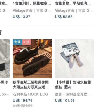
量徽章、
/ 古董別針、限量徽章胸
古董老物、早期玻璃
/ 古董
ola
針、古董徽章
罐、老玻璃罐
針、古董
Vintage古著｜古漾 GoYoung
Vintage古著｜古漾 GoYoung
Vintage古著｜古漾 GoYoung
US$ 13.37
US$ 52.56
US$ 11.
薦
免運
6 折
-黑珍
秋季低幫工裝鞋男休閒
【小精靈】防潑水精靈
大頭皮鞋方頭真皮潮流
便鞋_藍灰
馬丁靴
Nara
石狗車品 ROCK DOG
廣告
SnN溫度真皮手工鞋
US$ 194.76
US$ 101.56
US$ 324.59