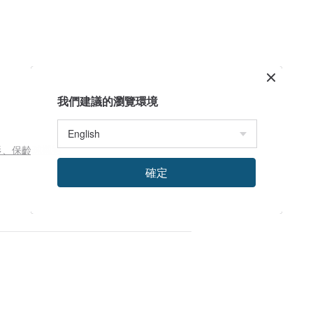
我們建議的瀏覽環境
著襯衫、保齡球襯衫
確定