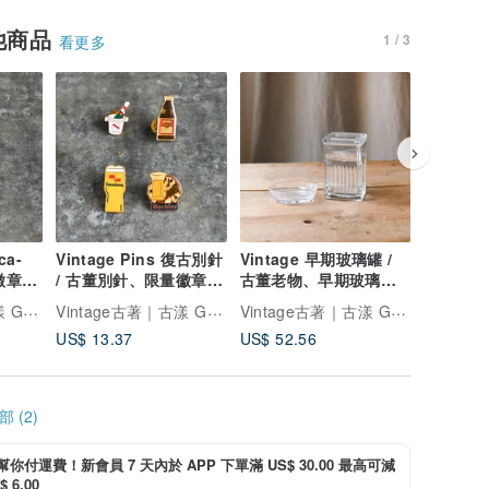
他商品
1 / 3
看更多
ca-
Vintage Pins 復古別針
Vintage 早期玻璃罐 /
Vintag
量徽章、
/ 古董別針、限量徽章胸
古董老物、早期玻璃
/ 古董
ola
針、古董徽章
罐、老玻璃罐
針、古董
Vintage古著｜古漾 GoYoung
Vintage古著｜古漾 GoYoung
Vintage古著｜古漾 GoYoung
US$ 13.37
US$ 52.56
US$ 11.
 (2)
i 幫你付運費！新會員 7 天內於 APP 下單滿 US$ 30.00 最高可減
 6.00