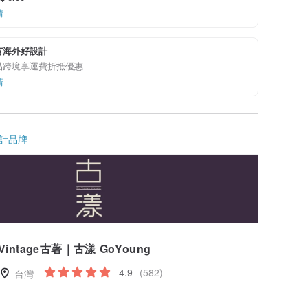
情
有海外好設計
品跨境享運費折抵優惠
情
計品牌
Vintage古著｜古漾 GoYoung
4.9
(582)
台灣