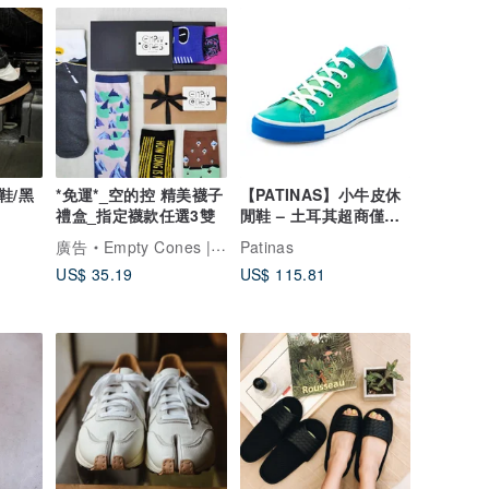
鞋/黑
*免運*_空的控 精美襪子
【PATINAS】小牛皮休
禮盒_指定襪款任選3雙
閒鞋 – 土耳其超商僅限
１雙(１雙以上請使用
廣告
Empty Cones | 空的控
Patinas
US$ 35.19
US$ 115.81