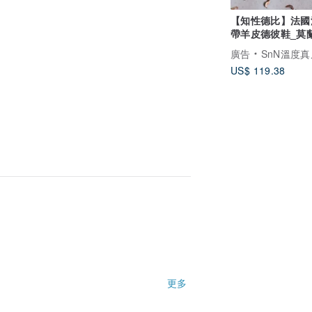
【知性德比】法國
帶羊皮德彼鞋_莫
| 手工訂製 | MIT
廣告
SnN溫度真皮手
US$ 119.38
更多
下一手
好