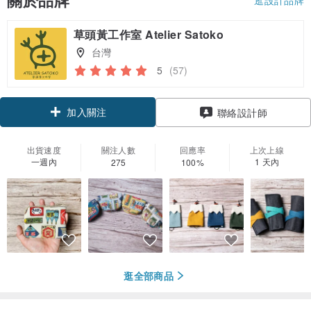
關於品牌
草頭黃工作室 Atelier Satoko
台灣
5
(57)
加入關注
聯絡設計師
出貨速度
關注人數
回應率
上次上線
一週內
1 天內
275
100%
逛全部商品