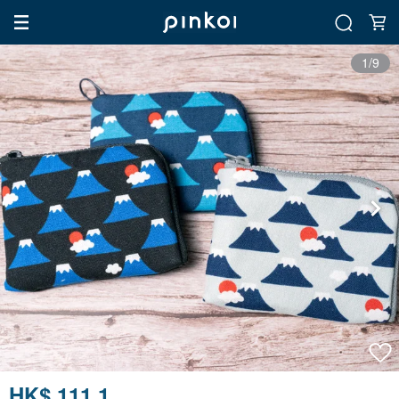
1/9
HK$ 111.1