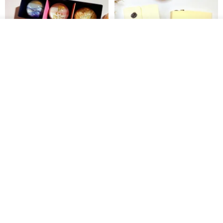
我要排隊
加入收藏
了解品牌
【禮物】為您訂製款•可客製
【24h出貨】原粹咖啡∣杏核乳木
•LOGO•文字•胺基酸寶石皂
蜂蜜牛奶皂 畢業禮物 謝師禮盒
我也手作 Me Too
Wow Hsu 哇許創意皂研室
HK$ 51.3
HK$ 76.9
免運