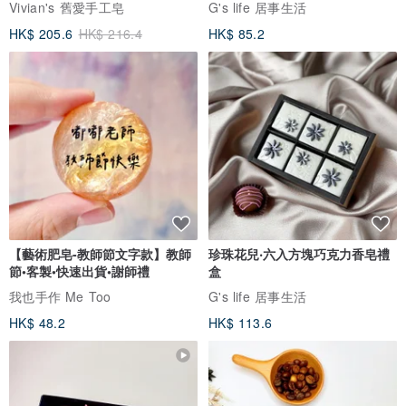
Vivian's 舊愛手工皂
G's life 居事生活
HK$ 205.6
HK$ 216.4
HK$ 85.2
【藝術肥皂-教師節文字款】教師
珍珠花兒‧六入方塊巧克力香皂禮
節•客製•快速出貨•謝師禮
盒
我也手作 Me Too
G's life 居事生活
HK$ 48.2
HK$ 113.6