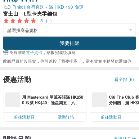
Pinkoi 台灣直送 - 滿 HKD 490 免運
富士山－L型卡夾零錢包
5
(1)
我要排隊
免費贈送
電子賀卡
，結帳完成後填寫
此商品目前沒現貨，你可以按「我要排隊」，當有貨會主動發信通知你
優惠活動
看全部 (6)
用 Mastercard 單筆簽賬滿 HK$58
Citi The Club
0 即減 HK$40；逢星期五、六、日
分回贈，滿 HK$580
滿 HK$880 即減 HK$80（名額有
Coins（名額
限，額滿即止，僅限「常用信用
前往活動頁
活動詳情
前往活動頁
卡」結帳）
逛設計品牌