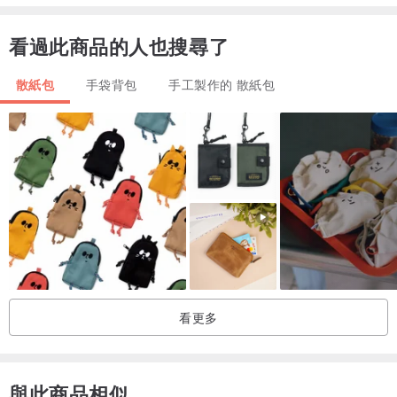
＊圖檔顏色因電腦螢幕設定差異會略有不同，請以實際商品為準。
看過此商品的人也搜尋了
＊印花裁布隨機處理，出貨作品印花圖案與官網照片，位置上略有差
異為正常狀況。
散紙包
手袋背包
手工製作的 散紙包
＊欲選擇其他圖案印花布，歡迎透過私訊討論細節，再下單。
＊為保持長久使用，請儘量手洗，晾乾後再用熨斗隔一層乾淨的薄棉
布熨燙。
＊本商品為「接單訂製」。付款後，從開始製作到寄出商品為 7 個工
作天。（不包含假日）
＊如無法接受請勿下單。
看更多
與此商品相似