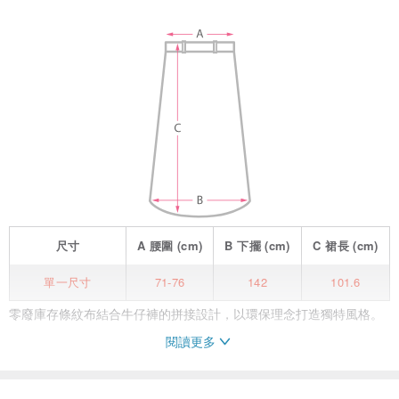
尺寸
A
腰圍
(cm)
B
下擺
(cm)
C
裙長
(cm)
單一尺寸
71-76
142
101.6
零廢庫存條紋布結合牛仔褲的拼接設計，以環保理念打造獨特風格。
閱讀更多
腰部三段縫釦設計，不僅能適應不同身形，還能靈活調整，滿足各種
穿著需求。