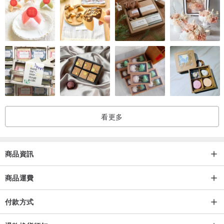
｜穿著注意
1.避免與白色衣物搭配，以防牛仔布料可能發生移染現象。
2.如服裝上含有拼接的白色布料，深色牛仔部分在長時間穿著或摩擦
下，白色部分產生輕微染色效果，屬正常現象。
｜洗滌注意
看更多
1.布料可能因天然染料特性而有輕微掉色現象，白色衣物需分開洗
滌，以避免移染問題。
2.初次洗滌請以冷水手洗，或使用洗衣袋並選擇輕柔模式。
商品資訊
3. 請勿漂白、烘乾、熨燙，遠離高溫及火源。
4. 如服裝上含有拼接的白色布料，請送至專業洗衣店進行乾洗，以確
商品運費
保布料的完整性與色澤。
付款方式
｜保養方式