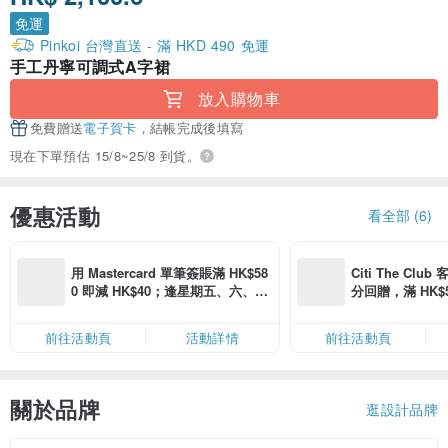
免運
Pinkoi 台灣直送 - 滿 HKD 490 免運
手工丹寧可調式A字裙
放入購物車
免費贈送
電子賀卡
，結帳完成後填寫
現在下單預估 15/8~25/8 到貨。
優惠活動
看全部 (6)
用 Mastercard 單筆簽賬滿 HK$58
Citi The Club
0 即減 HK$40；逢星期五、六、日
分回贈，滿 HK$580
滿 HK$880 即減 HK$80（名額有
Coins（名額
限，額滿即止，僅限「常用信用
前往活動頁
活動詳情
前往活動頁
卡」結帳）
關於品牌
逛設計品牌