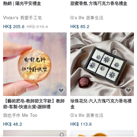
熱銷 | 陽光平安禮盒
甜蜜香氛 方塊巧克力香皂禮盒
版型設計以單一尺寸、中性為主，性別友善及減少無效庫存。
________________________________________
Vivian's 舊愛手工皂
G's life 居事生活
HK$ 205.6
HK$ 216.4
HK$ 85.2
【身分證衣標】
我們堅持品牌透明度，每件服飾商品均有記錄在地裁縫師簽名、製作
時數的身分證。
_________________________________________
【下單前注意事項】
►照片因拍攝光源與螢幕設定難免有所色差，商品以實際顏色為準
►原料來自潔淨的回收牛仔布料，每件商品皆為獨一無二，顏色將有
【藝術肥皂-教師節文字款】教師
珍珠花兒‧六入方塊巧克力香皂禮
節•客製•快速出貨•謝師禮
盒
10%-30%的色差
我也手作 Me Too
G's life 居事生活
►採用回收布料製作，出貨產品將有20-30%之色差或拼接方式不同，
HK$ 48.2
HK$ 113.6
可接受者再下標
►現貨7天內出貨(不含公休日及國定假日)