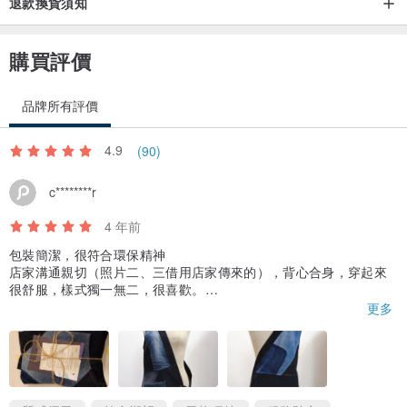
退款換貨須知
1.避免使用漂白劑或強效清潔劑，以保護布料的色澤與質地。
購買評價
2.避免強烈或長期光線照射衣物，以免損害色澤與純棉纖維。
3.白色部分可定期使用專用去污劑輕輕清潔，保持亮白。
品牌所有評價
4.請勿直接放入尖銳物品，以避免戳破或劃傷產品。
5.牛仔布料會因雨水、汗水或摩擦等情況下，可能會導致顏色轉移，
4.9
(90)
進而染色其他接觸的物品或衣料，敬請留意使用情況。
c********r
_________________________________________
4 年前
【零廢時尚Story Wear｜RECYCLE•REMAKE•RETHINK】
包裝簡潔，很符合環保精神
店家溝通親切（照片二、三借用店家傳來的），背心合身，穿起來
很舒服，樣式獨一無二，很喜歡。
品牌成立於2018年，已升級改造11,305件回收牛仔褲、1,775碼庫存
更多
布料以及長期與非營利組織合作為製作單位;其中包含腦麻協會、婦女
但忘記說我斜肩，肩膀地方不太合，只好再自己去找人修改啦
協會以及家扶中心
Story Wear 堅持融合「時尚Ｘ永續Ｘ社企」達成不可能的任務。