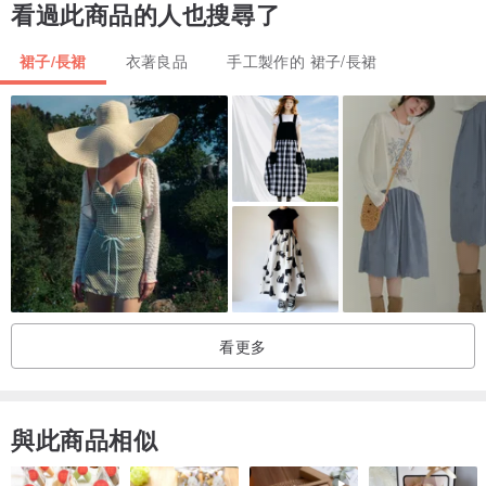
看過此商品的人也搜尋了
縫釦有精緻Story Wear字樣與扶桑花圖案。
裙子/長裙
衣著良品
手工製作的 裙子/長裙
後開岔設計，為穿著者帶來更多活動自由。
右前側設有實用大容量手插袋，右後臀部則精心設計貼袋，兼具美觀
與實用性。
_________________________________________
【 丹寧布料保養及注意事項 】
｜為什麼丹寧布料會退色?
看更多
丹寧布料是採用環保天然植物性染料，其性質易染色、褪色，顏色會
隨著洗滌次數褪色屬正常現象。所以，不同時期的商品會因個人洗滌
與此商品相似
方式與穿著習慣的差異，展現出獨一無二的色澤。