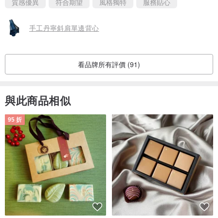
質感優異
符合期望
風格獨特
服務貼心
________________________________________
手工丹寧斜肩單邊背心
【RECYCLE回收原料】
原料來自紡織廠庫存布與回收牛仔褲，盡以不製造垃圾、減少環境消
看品牌所有評價 (91)
耗為原則製作產品。
________________________________________
與此商品相似
【REMAKE在地裁縫師製作】
95 折
生產線由台灣在地裁縫師、二度就業婦女、腦麻家庭組成，從拆解到
拼接100%手工製作。
________________________________________
【RETHINK製作反思】