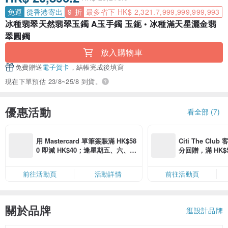
免運
從香港寄出
9 折
最多省下 HK$ 2,321.7,999,999,999,993
冰種翡翠天然翡翠玉鐲 A玉手鐲 玉鈪 • 冰種滿天星灑金翡
翠圓鐲
放入購物車
免費贈送
電子賀卡
，結帳完成後填寫
現在下單預估 23/8~25/8 到貨。
優惠活動
看全部 (7)
用 Mastercard 單筆簽賬滿 HK$58
Citi The Club
0 即減 HK$40；逢星期五、六、日
分回贈，滿 HK$580
滿 HK$880 即減 HK$80（名額有
Coins（名額
限，額滿即止，僅限「常用信用
前往活動頁
活動詳情
前往活動頁
卡」結帳）
關於品牌
逛設計品牌