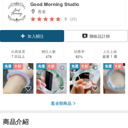
Good Morning Studio
香港
5
(25)
加入關注
聯絡設計師
出貨速度
關注人數
回應率
上次上線
7 日以上
超過 1 週
478
82%
免運
9 折
免運
9 折
免運
9 折
免運
9 折
逛全部商品
商品介紹