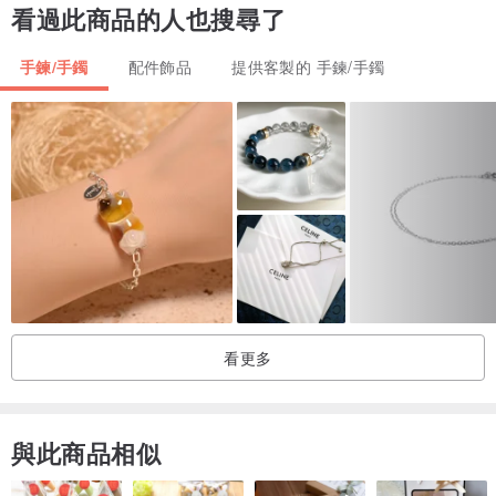
看過此商品的人也搜尋了
礦缺等等皆屬正常情況，並非瑕疵
手鍊/手鐲
配件飾品
提供客製的 手鍊/手鐲
• 可代辦香港翡翠玉石鑑定證書
• 一經付款不設退換貨品
• 大量貨品未能逐一拍攝，歡迎提供預算/喜好為你配對
看更多
與此商品相似