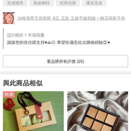
質感優異
風格獨特
想再回購
運送迅速
冰種翡翠天然翡翠 A玉 玉珠 玉鏈手鏈頸鏈 • 梅花翡翠手串
設計師於 1 年前回覆
謝謝您的信任跟支持♥️🙏🏻 希望你滿意此次購物經驗😊♥️
看品牌所有評價 (25)
與此商品相似
95 折