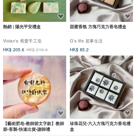
熱銷 | 陽光平安禮盒
甜蜜香氛 方塊巧克力香皂禮盒
Vivian's 舊愛手工皂
G's life 居事生活
HK$ 205.6
HK$ 216.4
HK$ 85.2
【藝術肥皂-教師節文字款】教師
珍珠花兒‧六入方塊巧克力香皂禮
節•客製•快速出貨•謝師禮
盒