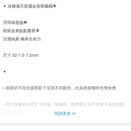
✦ 冰種滿天星灑金翡翠圓鐲🌟
浮萍綠底妝☘️
斑斑金黃點點繁星🌟
活潑純真 極具生命力
尺寸 52-7.5-7.2mm
✦
• 翡翠於不同光源照射下呈現不同顏色，此為翡翠獨特光學效應
• 照片盡量於自然光下拍攝，無濾鏡。唯需要注意不同電子裝置的顯
色存在色差
閱讀更多
• 店內所售天然A貨翡翠，不含任何化學加工成份，有雲霧狀、石紋、