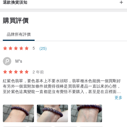
退款換貨須知
購買評價
品牌所有評價
5
(25)
M*s
2 年前
紅紫色翡翠，要色基本上不要水頭耶，翡翠種水色能挑一個買剛好
有另外一個當附加條件就覺得很棒是買翡翠產品一直以來的心態，
至於紫色這萬變龍一直都是沒有覺悟不要購入，甚至是在店裡面買
都要有請讓我拿去室外光照看的要求，室內室外不一樣是很正常
更多
的，這串在後台觀賞的時候感覺比較紫，實際拍攝之後太陽光下其
實很漂亮，而且實體顏色比相機顏色更淡更顯紫色，每一顆珠子也
是漂亮，可以說符合這價位上還算不錯的產品，希望之後還有機會
遇到比較大9.5mm的紫色串串喔，🥹🥹