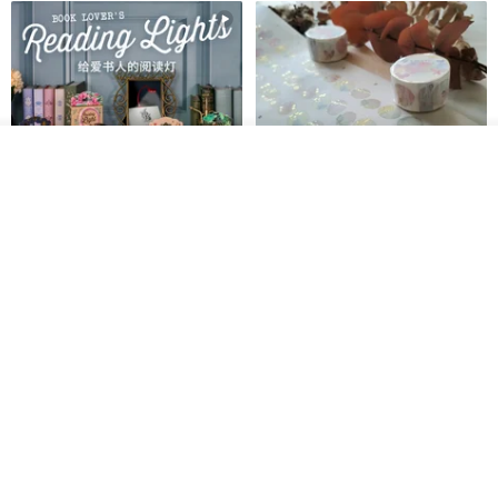
放入購物車
加入收藏
了解品牌
愛書人的閱讀書燈 閱讀小書燈禮
泡泡裡的世界5(日本和紙、 亮面
物學生文具英國 IF 文創進
PET)
英國IF文創官方旗艦店
仙女丸 Fairy Maru
HK$ 174.2
HK$ 99.7