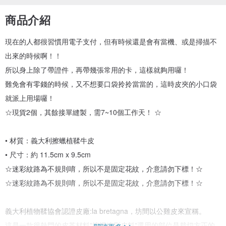
商品介紹
現在的人都很習慣用電子支付，但有時候還是會有當機、或是掃描不
出來的時候啊！！
所以身上除了帶證件，再帶幾張常用的卡，這樣就夠用囉！
難免會有零錢的時候，又不想要口袋拎拎當當的，這時皮夾的小口袋
就派上用場囉！
☆現貨2個，其餘接單縫製，需7~10個工作天！ ☆
• 材質：義大利擦蠟植鞣牛皮
• 尺寸：約 11.5cm x 9.5cm
☆迷彩紋路為不規則唷，所以不是固定花紋，介意請勿下標！☆
☆迷彩紋路為不規則唷，所以不是固定花紋，介意請勿下標！☆
義大利植物鞣協會認證皮廠:la bretagna，坊間以公雞皮來宣稱。
這是一款很熱門的皮革材料"擦蠟迷彩皮料"選用的部位是裁切方正的