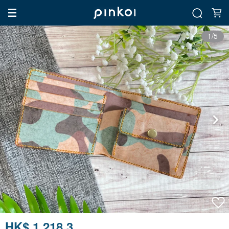
1/5
HK$ 1,218.3