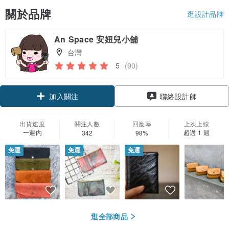
關於品牌
逛設計品牌
An Space 安妞兒小舖
台灣
5
(90)
加入關注
聯絡設計師
出貨速度
關注人數
回應率
上次上線
一週內
超過 1 週
342
98%
免運
免運
免運
逛全部商品