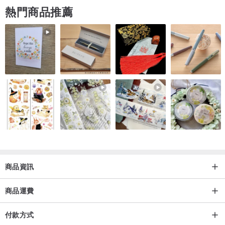
熱門商品推薦
若對於顏色方面有任何問題，請先來信討論喔！
• 商品拍攝照片在每個不同螢幕中，難免會有色差與光澤度認知的不
同，請以實品為準！
如果上述真的有無法接受的，❗️❗️建議您請勿下單❗️❗️，再次非常感謝您的
喜愛～安妞真的很期待可以為您服務喔
IG: anspace_leather
Line@: @anspace
產地/製造方式
商品資訊
• 台灣 安妞手工縫製 Handmade In Taiwan
商品運費
付款方式