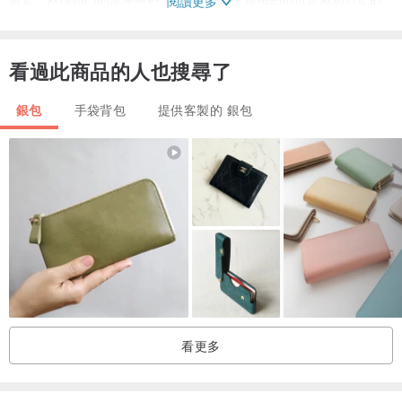
閱讀更多
牛頸頭皮。手感油脂感非常高！
此款皮革面有一層白蠟，會讓皮革保持油質感，製作商品過程中會自
看過此商品的人也搜尋了
然吸收剝落，
不同的人製作的成品，以及不同的人使用會有各自獨特的自然感。
銀包
手袋背包
提供客製的 銀包
☆注意事項☆
• 霧蠟迷彩植鞣牛皮為稀有高單皮革，故為接單訂製商品，下單前請
先深思熟慮，此款皮革作品不接受退款！
• 堅持使用真皮革（牛皮、鹿皮、羊皮...等），真皮就像我們的皮膚，
多少都會有些許傷疤或紋路屬自然現象，所以是這也是獨特作品的一
部份喔！
• 安妞的作品少部分的毛邊並未做處理，主要是想呈現隨興、手作原
始溫潤感，加上都是安妞手工裁切、縫製製作，作品不會每個都相
看更多
同，請瞭解手工作品的獨特特質唷！
• 皮革皆為歐美進口植鞣牛皮及鉻鞣牛皮，每次鞣製後的皮革、染色
略有色差，實品色澤、觸感難免會有差，這才是貨真價實的真皮革！