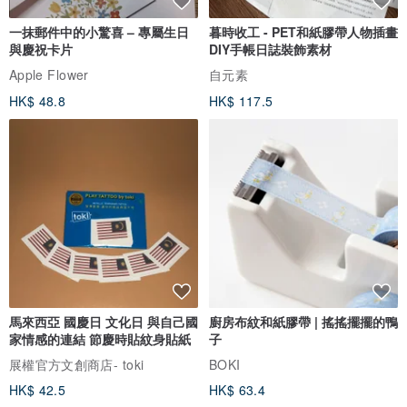
一抹郵件中的小驚喜 – 專屬生日
暮時收工 - PET和紙膠帶人物插畫
與慶祝卡片
DIY手帳日誌裝飾素材
Apple Flower
自元素
HK$ 48.8
HK$ 117.5
馬來西亞 國慶日 文化日 與自己國
廚房布紋和紙膠帶 | 搖搖擺擺的鴨
家情感的連結 節慶時貼紋身貼紙
子
展權官方文創商店- toki
BOKI
HK$ 42.5
HK$ 63.4