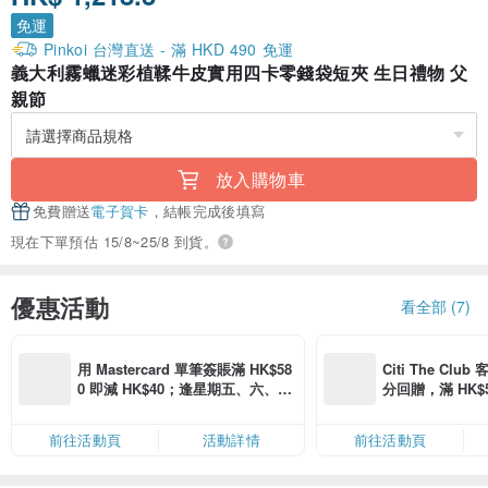
免運
Pinkoi 台灣直送 - 滿 HKD 490 免運
義大利霧蠟迷彩植鞣牛皮實用四卡零錢袋短夾 生日禮物 父
親節
放入購物車
免費贈送
電子賀卡
，結帳完成後填寫
現在下單預估 15/8~25/8 到貨。
優惠活動
看全部 (7)
用 Mastercard 單筆簽賬滿 HK$58
Citi The Club
0 即減 HK$40；逢星期五、六、日
分回贈，滿 HK$580
滿 HK$880 即減 HK$80（名額有
Coins（名額
限，額滿即止，僅限「常用信用
前往活動頁
活動詳情
前往活動頁
卡」結帳）