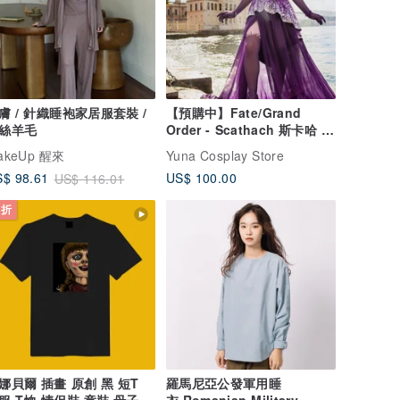
膚 / 針織睡袍家居服套裝 /
【預購中】Fate/Grand
絲羊毛
Order - Scathach 斯卡哈 角
色扮演服裝
akeUp 醒來
Yuna Cosplay Store
US$ 100.00
$ 98.61
US$ 116.01
 折
娜貝爾 插畫 原創 黑 短T
羅馬尼亞公發軍用睡
服 T恤 情侶裝 童裝 母子裝
衣.Romanian Military