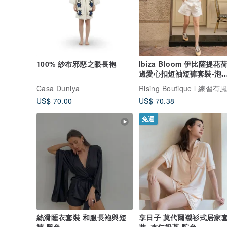
100% 紗布邪惡之眼長袍
Ibiza Bloom 伊比薩提花
邊愛心扣短袖短褲套裝-泡
白
Casa Duniya
US$ 70.00
US$ 70.38
免運
絲滑睡衣套裝 和服長袍與短
享日子 莫代爾襯衫式居家
褲 黑色
裝~杏仁奶茶-駝色