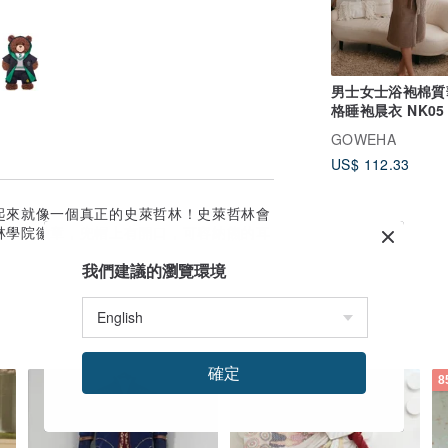
男士女士浴袍棉質
格睡袍晨衣 NK05
GOWEHA
US$ 112.33
起來就像一個真正的史萊哲林！史萊哲林會
林學院徽章，兜帽上有開口，可容納熊的耳
我們建議的瀏覽環境
確定
8