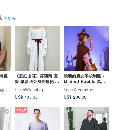
似
看更多
情侶
《腥紅山莊》露西爾‧夏
最爛的魔女學校制服 -
普 維多利亞風長睡袍 -
Mildred Hubble 萬聖
Cosplay 服飾
節角色扮演服裝
Rising Boutique l 練習有風格睡衣設計
LucisWorkshop
LucisWorkshop
US$ 405.00
US$ 200.00
75 折