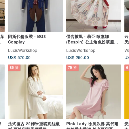
荷葉
阿斯代倫服裝 - BG3
僅含披風 - 莉亞‧歐嘉娜
云
沫
Cosplay
(Bespin) 公主角色扮演服飾
天
- 客製化訂製
Rising Boutique l 練習有風格睡衣設計
LucisWorkshop
LucisWorkshop
W
US$ 570.00
US$ 250.00
US
85 折
75 折
6
套
法式復古 22姆米重磅真絲襯
Pink Lady 徐風吹拂 莫代爾
安
衫 可外穿家居服睡裙
短袖睡衣睡裙 外出可穿夏日
衣