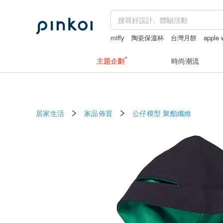
miffy
陶瓷保溫杯
台灣月餅
apple
禮金利是封
客製化禮物
主題企劃
時尚潮流
居家生活
家品佈置
公仔模型
聚酯纖維