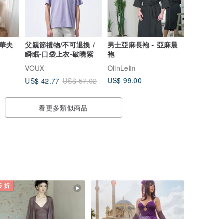
華夫
父親節禮物/不可退換 /
男士亞麻長袍 - 亞麻晨
瞬眠-口袋上衣-破曉紫
袍
VOUX
OlinLelin
US$ 99.00
US$ 42.77
US$ 57.02
看更多類似商品
5 折