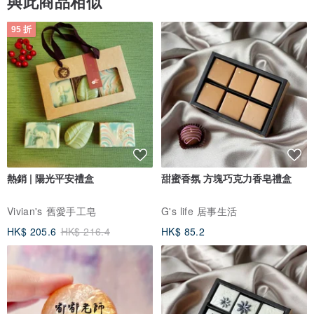
與此商品相似
95 折
熱銷 | 陽光平安禮盒
甜蜜香氛 方塊巧克力香皂禮盒
Vivian's 舊愛手工皂
G's life 居事生活
HK$ 205.6
HK$ 216.4
HK$ 85.2