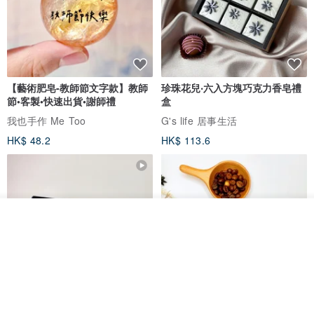
【藝術肥皂-教師節文字款】教師
珍珠花兒‧六入方塊巧克力香皂禮
節•客製•快速出貨•謝師禮
盒
我也手作 Me Too
G's life 居事生活
HK$ 48.2
HK$ 113.6
放入購物車
加入收藏
了解品牌
【禮物】為您訂製款•可客製
【24h出貨】原粹咖啡∣杏核乳木