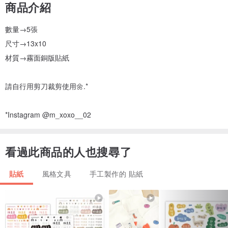
商品介紹
數量→5張
尺寸→13x10
材質→霧面銅版貼紙
請自行用剪刀裁剪使用🌼.*
*Instagram @m_xoxo__02
看過此商品的人也搜尋了
貼紙
風格文具
手工製作的 貼紙