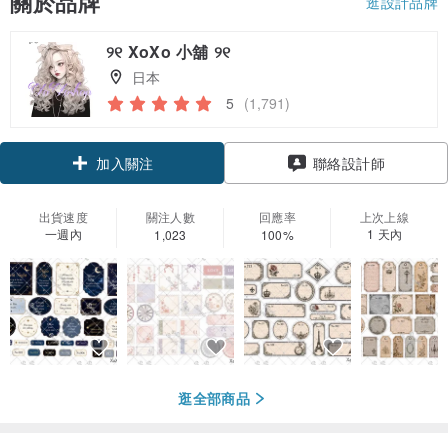
關於品牌
逛設計品牌
୨୧ XoXo 小舖 ୨୧
日本
5
(1,791)
加入關注
聯絡設計師
出貨速度
關注人數
回應率
上次上線
一週內
1 天內
1,023
100%
逛全部商品