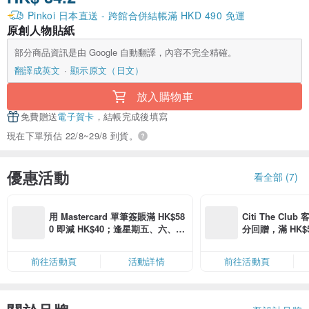
Pinkoi 日本直送 - 跨館合併結帳滿 HKD 490 免運
原創人物貼紙
部分商品資訊是由 Google 自動翻譯，內容不完全精確。
翻譯成英文
顯示原文（日文）
放入購物車
免費贈送
電子賀卡
，結帳完成後填寫
現在下單預估 22/8~29/8 到貨。
優惠活動
看全部 (7)
用 Mastercard 單筆簽賬滿 HK$58
Citi The Club
0 即減 HK$40；逢星期五、六、日
分回贈，滿 HK$580
滿 HK$880 即減 HK$80（名額有
Coins（名額
限，額滿即止，僅限「常用信用
前往活動頁
活動詳情
前往活動頁
卡」結帳）