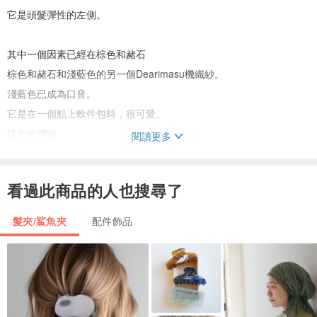
它是頭髮彈性的左側。
其中一個因素已經在棕色和赭石
棕色和赭石和淺藍色的另一個Dearimasu機織紗。
淺藍色已成為口音。
它是在一個點上軟件包時，很可愛。
請你的禮物。
閱讀更多
尺寸，請檢查標準。
看過此商品的人也搜尋了
標準
Fai2㎝
髮夾/鯊魚夾
配件飾品
約的橡膠墊板3毫米厚度
※本產品已織織SAORI。
織SAORI表達方式，包括紗的選擇
創作者自由的概念已經成為原來的。