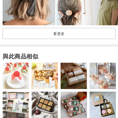
因此，紗線差雅這種色差的規律性
等也被認為是一個很好的腫塊
也有在該工作這樣的功能。
看更多
或者希望像機器一樣精確的色彩方案
敏感的人，如腫塊，請從不要購買。
產地/製作方法
與此商品相似
日本手工製作