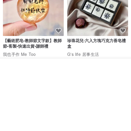
【藝術肥皂-教師節文字款】教師
珍珠花兒‧六入方塊巧克力香皂禮
節•客製•快速出貨•謝師禮
盒
我也手作 Me Too
G's life 居事生活
HK$ 48.2
HK$ 113.6
我要排隊
了解品牌