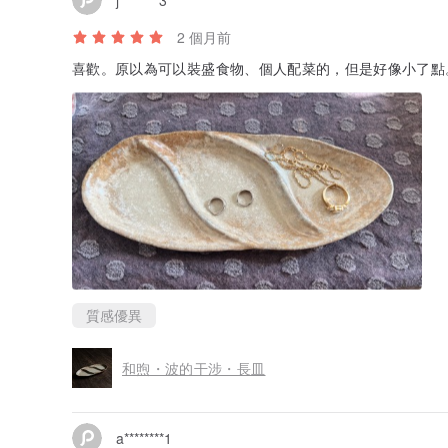
2 個月前
喜歡。原以為可以裝盛食物、個人配菜的，但是好像小了點
質感優異
和煦・波的干涉・長皿
a********1