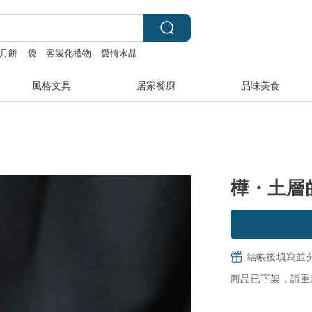
月餅
袋
客製化禮物
愛情水晶
風格文具
居家餐廚
品味美食
樺・土層
結帳後填寫並
商品已下架，請重