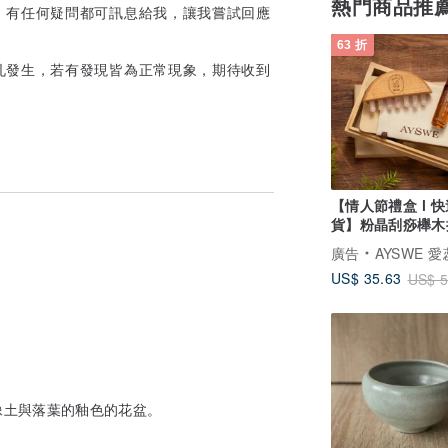
熱門商品推
，有任何疑問都可訊息給我，讓我嘗試回應
63 折
孔發生，若有發現皆為正常現象，期待收到
【情人節禮盒 l 
貨】粉晶刮痧櫸木
梳 & 舒緩滾珠精
廣告
AYSWE 愛蕊友肌 - 敏弱
US$ 35.63
US$ 5
像土與落葉的釉色的花盆。