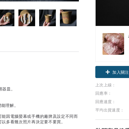
領優惠券
加入關注
上次上線：
用器皿。
回應率：
回應速度：
們能理解。
平均出貨速度：
可能因電腦螢幕或手機的廠牌及設定不同而
可以多看幾次照片再決定要不要買。