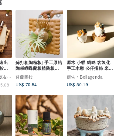
薦
快速出
蘇打粗陶植板| 手工原始
原木 小貓 貓咪 客製化
按摩
陶板蝴蝶蘭板植陶板植
手工木雕 公仔擺飾 來圖
油禮
物蕨板掛板
訂製 底座刻名
肌的純淨保養
普蘭圖拉
廣告
Bellagenda
US$ 70.54
US$ 50.19
5.68