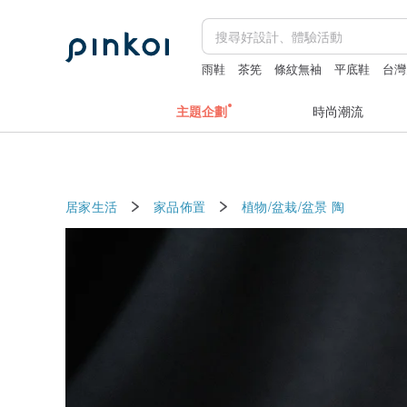
雨鞋
茶筅
條紋無袖
平底鞋
台灣
主題企劃
時尚潮流
居家生活
家品佈置
植物/盆栽/盆景
陶