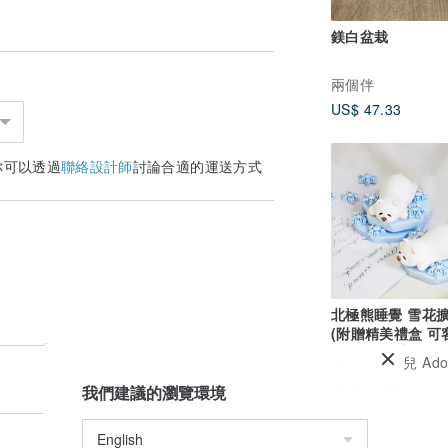
鎂白盆栽
兩個伴
US$ 47.33
你可以透過
聯絡設計師
討論合適的運送方式
北極熊睡覺 雪花
(附贈精美禮盒 可
化)
廣告
艾朵兒 Adorer D
US$ 21.39
我們建議的瀏覽環境