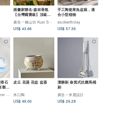
插畫家聯名-森林香氛
手工陶瓷章魚盆栽，適
【台灣國寶級】頂級台
合小型植物
灣檜木精油10ml/ 擴香
廣告
檜山坊 Kuai Shan Fang︱台灣檜木香氛領導品牌，療癒森林
stuckwithclay
US$ 43.66
US$ 57.36
擴香石
皮丘 花器 花盆 盆器
潔癖刷 畚箕式抗菌馬桶
客製
刷
esign
米口陶
廣告
米鹿設計
US$ 49.00
US$ 26.28