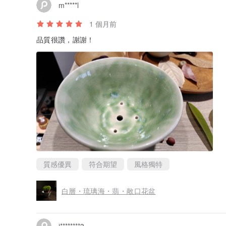
m*****l
1 個月前
品質很讚，謝謝！
質感優異
符合期望
風格獨特
白層・琉璃海・翡・敞口花盆
j********3