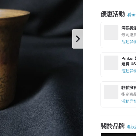
優惠活動
看全部
滿額折
最高運費現
活動詳
Pinko
運費 US$
活動詳
輕鬆擁
指定商
活動詳
關於品牌
逛設