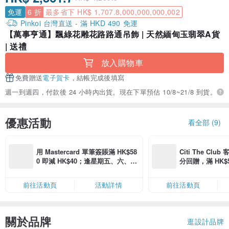
免運
6 折
最多省下 HK$ 1,707.8,000,000,000,002
Pinkoi 台灣直送 - 滿 HKD 490 免運
【萬事亨通】飄綠花雕花路路通吊飾 | 天然緬甸玉翡翠A貨
| 送禮
放入購物車
免費贈送
電子賀卡
，結帳完成後填寫
週一到週四，付款後 24 小時內出貨。現在下單預估 10/8~21/8 到貨。
優惠活動
看全部 (9)
用 Mastercard 單筆簽賬滿 HK$58
Citi The Club
0 即減 HK$40；逢星期五、六、日
分回贈，滿 HK$580
滿 HK$880 即減 HK$80（名額有
Coins（名額
限，額滿即止，僅限「常用信用
前往活動頁
活動詳情
前往活動頁
卡」結帳）
關於品牌
逛設計品牌