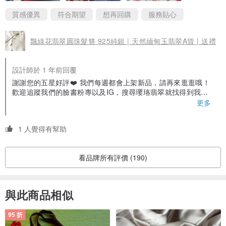
質感優異
符合期望
想再回購
服務貼心
飄綠花翡翠圓珠髮簪 925純銀 | 天然緬甸玉翡翠A貨 | 送禮
設計師於 1 年前回覆
謝謝您的五星好評❤️ 我們每週都會上架新品，請再來逛逛哦！
歡迎追蹤我們的臉書粉專以及IG，搜尋瓔珞翡翠就找得到我們
囉！ 對於翡翠有相關問題也都可以詢問我們😊
更多
1 人覺得有幫助
看品牌所有評價 (190)
與此商品相似
95 折