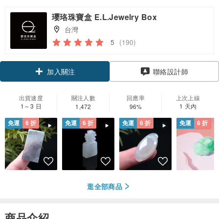
瓔珞珠寶盒 E.L.Jewelry Box
台灣
5
(190)
領優惠券
聯絡設計師
加入關注
出貨速度
關注人數
回應率
上次上線
1～3 日
1 天內
1,472
96%
免運
6 折
免運
6 折
免運
6 折
免運
6 折
逛全部商品
商品介紹