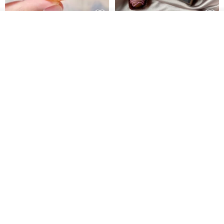
放入購物車
【藝術肥皂-教師節文字款】教師
珍珠花兒‧六入方塊巧克力香皂禮
加入收藏
了解品牌
節•客製•快速出貨•謝師禮
盒
我也手作 Me Too
G's life 居事生活
HK$ 48.2
HK$ 113.6
【禮物】為您訂製款•可客製
【24h出貨】原粹咖啡∣杏核乳木
•LOGO•文字•胺基酸寶石皂
蜂蜜牛奶皂 畢業禮物 謝師禮盒
我也手作 Me Too
Wow Hsu 哇許創意皂研室