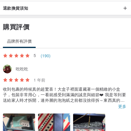
退款換貨須知
購買評價
品牌所有評價
5
(190)
吃吃吃
1 年前
收到包裹的時候真的超驚喜！大盒子裡面還藏著一個精緻的小盒
子，包裝非常用心，一看就感受到滿滿的誠意與細節❤️ 我是等到要
送給家人時才拆開，連外層的泡泡紙之前都沒捨得拆～東西真的好
漂亮，質感超讚，送人也很有面子！這裡的商品一直都讓人很滿
更多
意，每次都有挖寶的感覺。而且我半夜問問題，設計師也能快速回
覆，真的超貼心！