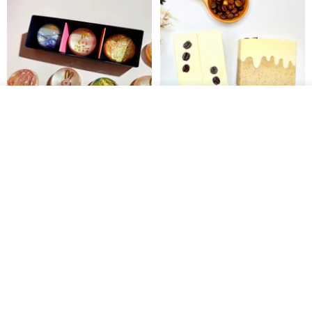
我要排隊
了解品牌
【禮物】為您訂製款•可客製
【24h出貨】原粹咖啡∣杏核乳木
•LOGO•文字•胺基酸寶石皂
蜂蜜牛奶皂 畢業禮物 謝師禮盒
我也手作 Me Too
Wow Hsu 哇許創意皂研室
HK$ 51.3
HK$ 76.9
免運