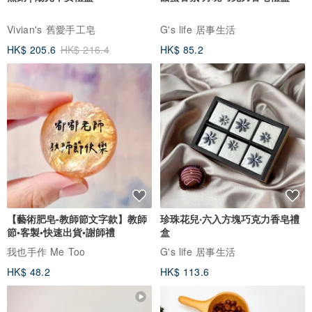
Vivian's 舊愛手工皂
G's life 居事生活
HK$ 205.6
HK$ 216.4
HK$ 85.2
【藝術肥皂-教師節文字款】教師
珍珠花兒‧六入方塊巧克力香皂禮
節•客製•快速出貨•謝師禮
盒
我也手作 Me Too
G's life 居事生活
HK$ 48.2
HK$ 113.6