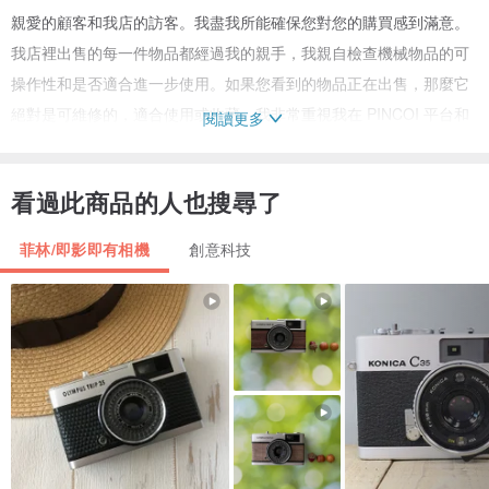
親愛的顧客和我店的訪客。我盡我所能確保您對您的購買感到滿意。
我店裡出售的每一件物品都經過我的親手，我親自檢查機械物品的可
操作性和是否適合進一步使用。如果您看到的物品正在出售，那麼它
絕對是可維修的，適合使用或收藏。我非常重視我在 PINCOI 平台和
閱讀更多
其他平台上的聲譽。您購買的任何物品都將被完美包裝，並將與您在
照片中看到的完全一樣，去尋找新主人。路上什麼事情都有可能發
看過此商品的人也搜尋了
生。因為請不要留下負面反饋。如果有任何緊急或無法理解的情況，
請務必與我聯繫。我保證你會冷靜而細緻地整理一切，盡一切可能讓
菲林/即影即有相機
創意科技
我們與你的交易留下非常積極的情緒。非常尊重你，來自俄羅斯的弗
拉迪斯拉夫。