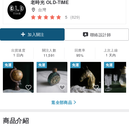
老時光 OLD-TIME
台灣
5
(829)
加入關注
聯絡設計師
出貨速度
關注人數
回應率
上次上線
1 日內
1 天內
11,591
95%
免運
免運
免運
免運
逛全部商品
商品介紹