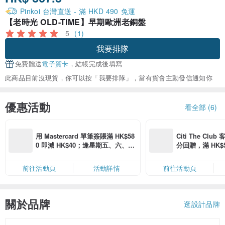
Pinkoi 台灣直送 - 滿 HKD 490 免運
【老時光 OLD-TIME】早期歐洲老銅盤
5
(1)
我要排隊
免費贈送
電子賀卡
，結帳完成後填寫
此商品目前沒現貨，你可以按「我要排隊」，當有貨會主動發信通知你
優惠活動
看全部 (6)
用 Mastercard 單筆簽賬滿 HK$58
Citi The Club
0 即減 HK$40；逢星期五、六、日
分回贈，滿 HK$580
滿 HK$880 即減 HK$80（名額有
Coins（名額
限，額滿即止，僅限「常用信用
前往活動頁
活動詳情
前往活動頁
卡」結帳）
關於品牌
逛設計品牌