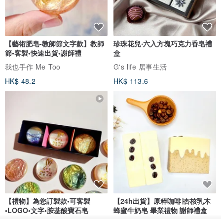
【藝術肥皂-教師節文字款】教師
珍珠花兒‧六入方塊巧克力香皂禮
節•客製•快速出貨•謝師禮
盒
我也手作 Me Too
G's life 居事生活
HK$ 48.2
HK$ 113.6
【禮物】為您訂製款•可客製
【24h出貨】原粹咖啡∣杏核乳木
•LOGO•文字•胺基酸寶石皂
蜂蜜牛奶皂 畢業禮物 謝師禮盒