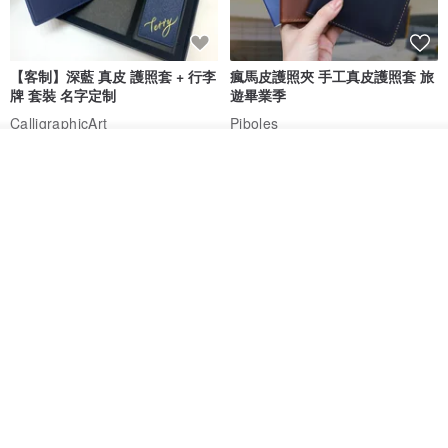
【客制】深藍 真皮 護照套 + 行李
瘋馬皮護照夾 手工真皮護照套 旅
牌 套裝 名字定制
遊畢業季
CalligraphicArt
Piboles
HK$ 498.0
HK$ 248.5
HK$ 382.3
我要排隊
了解品牌
免運
白色十字紋牛皮 真皮護照套 全手
【組合禮物】客制 真皮 行李牌 燙
工護照夾 極簡設計 多色選擇
金名字 結婚 旅行 畢業 移民
Bara Asah Workshop
CalligraphicArt