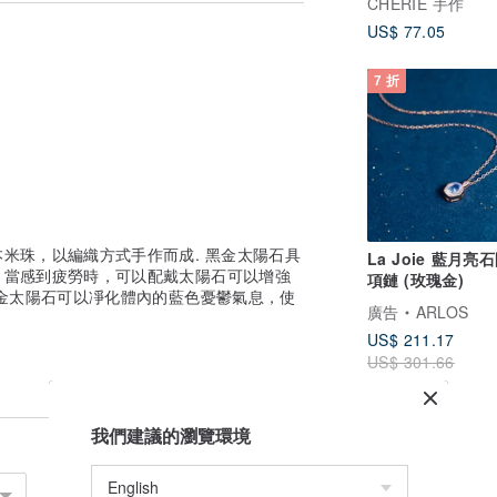
CHERIE 手作
US$ 77.05
洗，然後輕輕抹乾或自然風乾即可。（請勿
邊位或有小許變暗色，屬正常現象！
7 折
/ [順豐速運服務中心] / [順便智能櫃]
，謝謝。
米珠，以編織方式手作而成. 黑金太陽石具
La Joie 藍月亮
亞 地區
，當感到疲勞時，可以配戴太陽石可以增強
項鏈 (玫瑰金)
。
金太陽石可以凈化體內的藍色憂鬱氣息，使
廣告
ARLOS
US$ 211.17
郵件。
US$ 301.66
我們建議的瀏覽環境