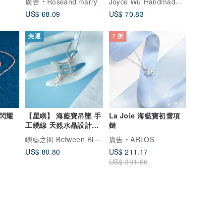
Joyce Wu Handmade Jewelry
廣告
Roseand'marry
US$ 68.09
US$ 70.83
免運
7 折
石閃耀
【星嶼】 海藍寶吊墜 手
La Joie 海藍寶初雪項
工繞線 天然水晶設計手
鏈
鍊 項鏈 海水藍寶
嶼藍之間 Between Blues
廣告
ARLOS
US$ 80.80
US$ 211.17
US$ 301.66