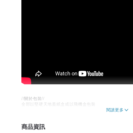
//關於包裝//
全部以堅硬天地蓋紙盒或以飛機盒包裝
//小提醒//
. 天然礦石每一件紋路都不一樣，這是大自然魅力所在。
商品資訊
‧ 純手工編織製作，僅有一件。
‧ 上面的銅珠和銀珠會因為汗水，空氣，雨水有氧化變黑