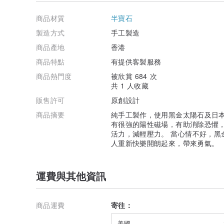
期不配戴建議放入密封夾鏈袋保存減緩氧化速度。
‧ 蠟線耐水，如果蠟線髒了，可以用清水或中性清潔液清
商品材質
半寶石
戴著泡溫泉或游泳，）
製造方式
手工製造
‧ 蠟線編織是以火輕燒溶化蠟質來黏貼及結尾，因此線的
‧ 未配戴時，建議放入包裝袋內保存，避免讓陽光直射。
商品產地
香港
‧ 每台螢幕顏色不同，顏色上會有所誤差，以實品為主。
商品特點
有提供客製服務
//關於寄送//
商品熱門度
被欣賞 684 次
香港地區
共 1 人收藏
香港的客戶統一律以順豐快遞發貨 (免運費)，客人於[順豐站] 
販售許可
原創設計
自取。下單前請選定你要的取貨地點，於下單時留言備註
商品摘要
純手工製作，使用黑金太陽石及日本
台灣 / 澳門 / 中國大陸 / 日本 / 泰國 / 新加坡 / 馬來西
有很強的陽性磁場，有助消除恐懼
可選用[香港郵政] 並以空郵掛號方式寄出，可以追蹤郵件
活力，減輕壓力。 當心情不好，黑
人重新快樂開朗起來，帶來勇氣。
其他地區
其他地區選用香港郵政，以空郵掛號方式寄出，可以追蹤
如需使用其他速遞方法，請與設計師聯絡。
運費與其他資訊
商品運費
寄往：
美國