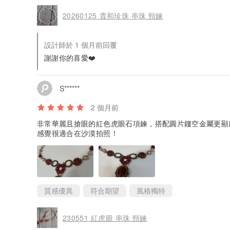
20260125 貴和珍珠 串珠 頸鍊
設計師於 1 個月前回覆
謝謝你的喜愛❤️
S******
2 個月前
非常華麗且搶眼的紅色虎眼石項鍊，搭配圓片鏤空金屬更顯
感覺很適合在沙漠拍照！
質感優異
符合期望
風格獨特
230551 紅虎眼 串珠 頸鍊