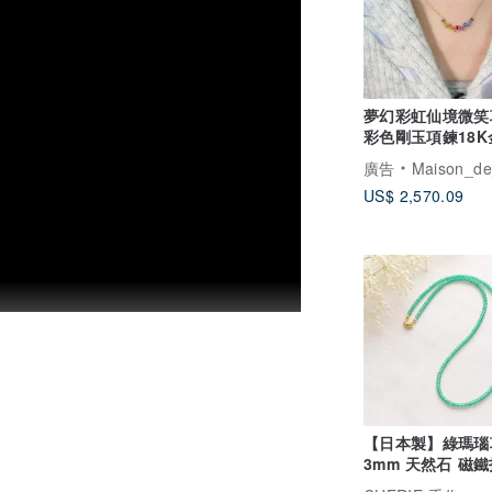
夢幻彩虹仙境微笑
彩色剛玉項鍊18
藍寶石項鍊項鏈
廣告
Maison_de_l
US$ 2,570.09
【日本製】綠瑪瑙
3mm 天然石 磁鐵
保選 40 50 60c
現象，可使用牙膏刷洗、銀飾布或銅油！長