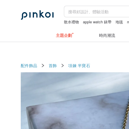
散水禮物
apple watch 錶帶
地毯
m
禮金利是封
主題企劃
時尚潮流
配件飾品
首飾
項鍊
半寶石