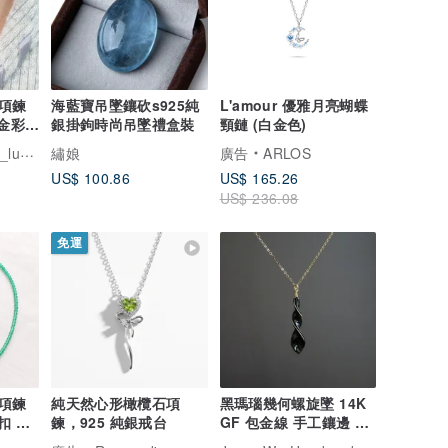
項鍊
海藍寶吊墜鑲砍s925純
L'amour 優雅月亮蝴蝶
K金彩色
銀掛鉤時尚吊墜禮盒裝
頸鏈 (白金色)
umin
繡娘
廣告
ARLOS
US$ 100.86
US$ 165.26
US$ 236.08
免運
項鍊
純天然心形橄欖石項
黑瑪瑙幾何螺旋墜 14K
扣 環
鍊，925 純銀戒台
GF 包金線 手工鑲邊 新
m 贈禮
藝術風格項鍊 長鍊