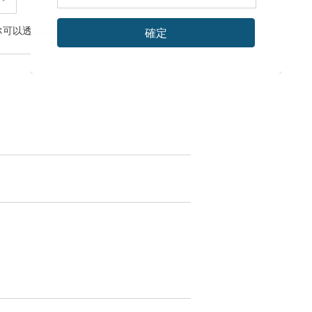
你可以透過
聯絡設計師
討論合適的運送方式
確定